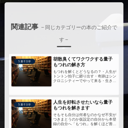
関連記事
同じカテゴリーの本のご紹介で
す
胡散臭くてワクワクする量子
5.量子力学
もつれの解き方
もつれを解くとどうなるの？・人生が
トントン拍子に廻り出す・奇跡はシン
クロニシティーでやって来る・生きる
醍醐味を満喫できる祈りは意宣りとて
もわかりやすい本だと思う。
人生を好転させたいなら量子
5.量子力学
もつれを解きます
そもそも自分は何者なのかなぜ不安が
つきまとうのか仮設定の自分から本登
録の自分へ「もつれ」を解くほど善の