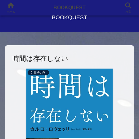
良書との出会いが、人生を変える
BOOKQUEST
ホーム
検索
BOOKQUEST
時間は存在しない
5.量子力学