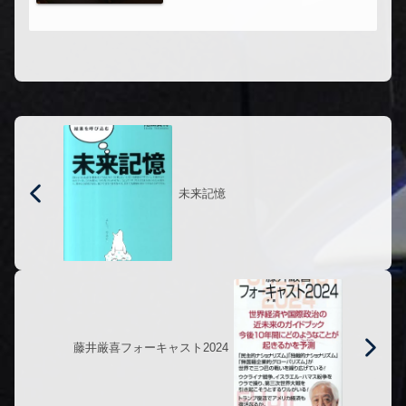
方向に運命の輪は廻り出す３冊まとめ
て買った前作の続き。目を閉じて触れ
てもいないときの物質は、波動という
性質をとる「裏」という文字を凝視す
る...
未来記憶
藤井厳喜フォーキャスト2024