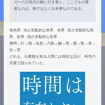
ガーの方程式の解に行き着く。ここでもの重
要なのは、物ではなく出来事なのである。
無色界 : 光が支配的な世界、色界 : 音が支配的な世
界、欲界 : 熱が支配的な世界
無明→行→識→名色→六処→触→受→愛→取→有→
生→苦
どれも、仏教観を知る人間には身近な話が、科学の
言葉で語られていた。