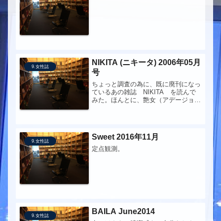
NIKITA (ニキータ) 2006年05月
9.女性誌
号
ちょっと調査の為に、既に廃刊になっ
ているあの雑誌 NIKITA を読んで
みた。ほんとに、艶女（アデージョ）
とか、コムスメなんて言葉があちこち
に出てるんですねこの雑誌。廃刊にな
っただけあって、中古での入手もちょ
っと苦労した。
Sweet 2016年11月
9.女性誌
定点観測。
BAILA June2014
9.女性誌