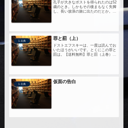
孔子が大きなポストを得られたのは52
歳のとき。しかもその後まもなく失脚
し、長い放浪の旅に出たのだとか。自
分などまだその手前なのだ...。・忠告
はタイミングが鍵忠告して善を以てこ
れを道びく。不可なれば則ち止む・自
分の中に原因を探せ君子は諸れを...
罪と罰（上）
1.古典
ドストエフスキーは、一度は読んでお
いたほうがいいです。とくにこの罪と
罰は。【送料無料】罪と罰（上巻）改
版友人に勧められて、買ったまま、読
んでいなかった。時間ができたので、
ページをめくったら、とまらなくなっ
た。感想は下巻まで全部読み終わった
後...
仮面の告白
1.古典