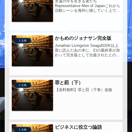
永遠の今を生きる者たち
Representative Men of Japanこれから
活動シーンを海外に移していく上で、
日本人としては少なくとも、新渡戸稲
造の武士道、内村鑑三の茶の本、そし
てこの内村鑑三の代表的日本人を知っ
ていなければ話になら...
かもめのジョナサン完全版
1.古典
Jonathan Livingston Seagull15年以上
昔に読んだあの本に、幻の最終章が加
わって完全版として出版されたとのこ
とで、再読。
罪と罰（下）
1.古典
【送料無料】罪と罰（下巻）改版
ビジネスに役立つ論語
1.古典