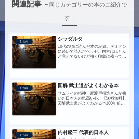
関連記事
同じカテゴリーの本のご紹介で
す
シッダルタ
1.古典
10代の頃に読んだ本の記録。デミアン
に続いて読んだヘッセ。内容はほとん
ど覚えてないけど強く印象に残ってい
て大事にしていた気がする。
図解 武士道がよくわかる本
1.古典
サムライの精神 新渡戸稲造さんが書
いた日本人の気高い心。【送料無料】
図解武士道がよくわかる本100年前に
書かれたものなのに、今にもあてはま
ることが驚きだ。●この本を手にした
きっかけ私はずっと外資系企業で働い
ていて、アメリカ人と仕事をしてい
る...
内村鑑三 代表的日本人
1.古典