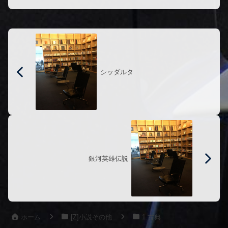
シッダルタ
銀河英雄伝説
ホーム
[Z]小説その他
1.古典