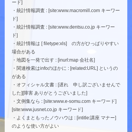
ード]
・統計情報調査 : [site:www.macromill.com キーワー
ド]
・統計情報調査 : [site:www.dentsu.co.jp キーワー
ド]
・統計情報は [ filetype:xls] の方がひっぱりやすい
場合がある
・地図を一発で出す : [inurl:map 会社名]
・関連検索はinfoのほかに : [related:URL] というの
がある
・オフィシャル文書 : [遅れ 申し訳ございませんで
した][障害 ありがとうございました]
・文例集なら : [site:www.e-somu.com キーワード]
[site:www.jusnet.co.jp キーワード]
・よくまともったノウハウは : [intitle:講座 マナー]
のような使い方がよい