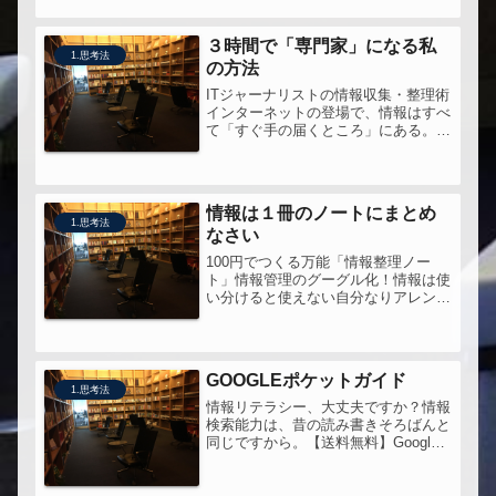
３時間で「専門家」になる私
1.思考法
の方法
ITジャーナリストの情報収集・整理術
インターネットの登場で、情報はすべ
て「すぐ手の届くところ」にある。
2007年に書かれたことは要考慮だけ
ど、いまだに新聞とネットの価値・使
い方の違いがわからないよう人は、読
んでおくべきかな。
情報は１冊のノートにまとめ
1.思考法
なさい
100円でつくる万能「情報整理ノー
ト」情報管理のグーグル化！情報は使
い分けると使えない自分なりアレンジ
していいとこ取りすればよさそう。と
くにアイデアの発酵のところ。一元化
とはいうものの、ライフスタイルによ
っては手帳と使い分ければいい。
GOOGLEポケットガイド
1.思考法
情報リテラシー、大丈夫ですか？情報
検索能力は、昔の読み書きそろばんと
同じですから。【送料無料】Google
ポケットガイド●この本を手に取った
きっかけ平さんの講演会で、「もっと
Gooleの使い方を学べ」「この中には