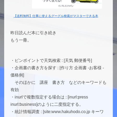
【送料無料】仕事に使えるグーグル検索がマスターできる本
昨日読んだ本に引き続き
もう一冊。
・ピンポイントで天気検索 : [天気 郵便番号]
・企画書の書き方を探す : [作り方 企画書 -お客様 -
価格例]
そのほかに 講座 書き方 などのキーワードも
有効
・inurlで複数指定する場合は : [inurl:press
inurl:business]のように二度指定する。
・統計情報調査 : [site:www.hakuhodo.co.jp キーワ