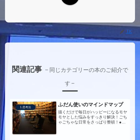
TK
関連記事
同じカテゴリーの本のご紹介で
す
ふだん使いのマインドマップ
1.思考法
描くだけで毎日がハッピーになるモヤ
モヤとした悩みをすっきり解決！ごち
ゃごちゃな日常をさっぱり整頓！●書
き方の工夫・途中でカットしたくなっ
た場合は、修正ペンなどで消さずに、
×印を書いたり二重線で消したりし