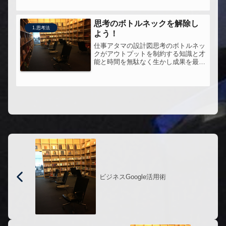
宝の山が埋もれている」と教え...
思考のボトルネックを解除し
1.思考法
よう！
仕事アタマの設計図思考のボトルネッ
クがアウトプットを制約する知識と才
能と時間を無駄なく生かし成果を最大
化する全行程
ビジネスGoogle活用術