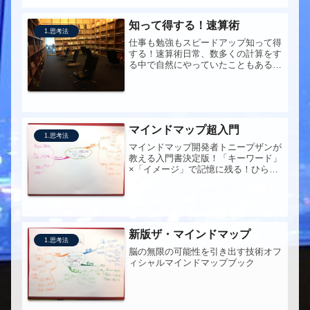
て、そのまま残しておきます。それに
よっ...
知って得する！速算術
1.思考法
仕事も勉強もスピードアップ知って得
する！速算術日常、数多くの計算をす
る中で自然にやっていたこともあるけ
れど、おお、と新たにしったこともい
くつか。計算（とくに暗算）が早くな
ると、確かにちょっといい感じです
ね。
マインドマップ超入門
1.思考法
マインドマップ開発者トニープザンが
教える入門書決定版！「キーワード」
×「イメージ」で記憶に残る！ひらめ
きが生まれる!!小学校から大学院、有
名企業で続々採用
新版ザ・マインドマップ
1.思考法
脳の無限の可能性を引き出す技術オフ
ィシャルマインドマップブック