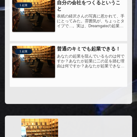
自分の会社をつくるというこ
1.起業
と
表紙の経沢さんの写真に惹かれて、手
にとってみた。雰囲気が、ちょっとタ
イプで...。実は、Dreamgateの起業イ
ベントでも生の声をきいてきた。そし
て書名のとおり 自分の会社をつくる
ということ、とはどういうことか？そ
の問いを持ちながらページ...
普通のキミでも起業できる！
1.起業
あなたの起業を阻んでいるものは何で
すか？あなたが起業に二の足を踏む理
由は何ですか？あなたが起業できない
のは何故ですか？普通のキミでも起業
できる！●この本を手にしたきっかけ
数年前、起業しようと決意した時に買
った本。だいぶ前に買った本ですが、
今...