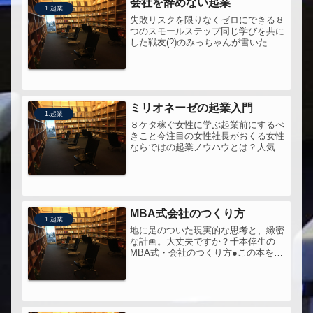
会社を辞めない起業
1.起業
失敗リスクを限りなくゼロにできる８
つのスモールステップ同じ学びを共に
した戦友(?)のみっちゃんが書いた
本。自分の中で特に最も大きかったの
は「毎朝、自分自身の役割ごとにやる
ことのマインドマップを書き、重要度
と緊急度のどの領域のものか書き出
す。...
ミリオネーゼの起業入門
1.起業
８ケタ稼ぐ女性に学ぶ起業前にするべ
きこと今注目の女性社長がおくる女性
ならではの起業ノウハウとは？人気講
座『女性起業塾』入門コースのワーク
シート＋著者のリアルな起業ストーリ
ーつき起業もいいかな？と思ったら...
経沢さんの赤裸々な告白といったと...
MBA式会社のつくり方
1.起業
地に足のついた現実的な思考と、緻密
な計画。大丈夫ですか？千本倖生の
MBA式・会社のつくり方●この本を手
に取ったきっかけ２通りの話がありま
す・まず事業計画書をつくれ、という
話・事業計画書なんて必要ない、とい
う話でも、・つくれるのにつくらな
い ...