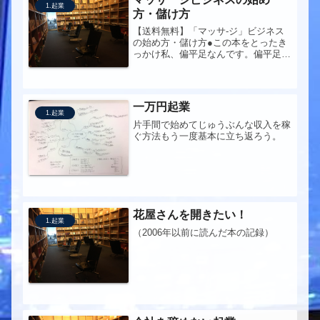
1.起業
方・儲け方
【送料無料】「マッサ-ジ」ビジネス
の始め方・儲け方●この本をとったき
っかけ私、偏平足なんです。偏平足の
人って、普通の人より足が疲れやすい
って知ってました？そんなわけで、よ
く、足裏マッサージに行っています。
（クイーンズウェイ の会員証はもち
一万円起業
ろ...
1.起業
片手間で始めてじゅうぶんな収入を稼
ぐ方法もう一度基本に立ち返ろう。
花屋さんを開きたい！
1.起業
（2006年以前に読んだ本の記録）