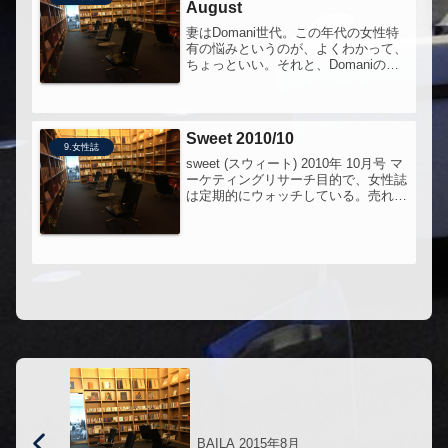
August
妻はDomani世代。この年代の女性特
有の悩みというのが、よくわかって、
ちょっといい。それと、Domaniのモ
デルさんが、ちょっといい（笑）それ
にしてもバッグサイズってのはうれし
い。電車の中でみ読みやすいし。た
だ、写真のインパクトはちょっと...
Sweet 2010/10
9.女性誌
sweet (スウィート) 2010年 10月号 マ
ーケティングリサーチ目的で、女性誌
は定期的にウォッチしている。売れ行
き絶好調の注目の女性誌といえば、宝
島の"sweet"。それがいったいどんな
ものなのか、実物を手にとってみた。
最近では女性...
BAILA 2015年8月