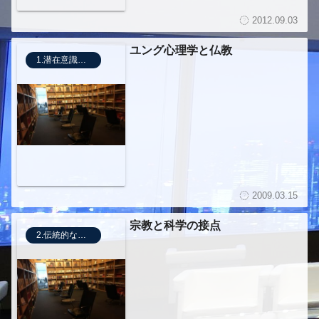
2012.09.03
ユング心理学と仏教
1.潜在意識の活用法
2009.03.15
宗教と科学の接点
2.伝統的な瞑想法