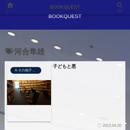
良書との出会いが、人生を変える
BOOKQUEST
ホーム
検索
BOOKQUEST
河合隼雄
子どもと悪
A.その他子どもの心
2013.04.20