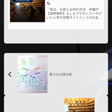
6.交渉その他
ら
「視点」を変える53の方法 伊藤守
【送料無料】もしもウサギにコーチが
いたら本の交換サイトというのがあっ
て（今は閉鎖されている）そこでため
しに交換してみた本。
香りの心理分析