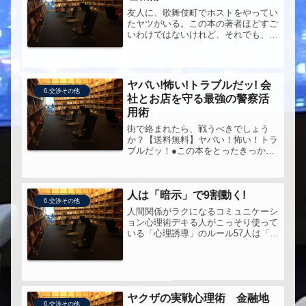
友人に、歌舞伎町でホストをやってい
たヤツがいる。この本の著者ほどすご
いわけではないけれど、それでも、当
時は雑誌にも出てみたりと、かなり人
気だった。彼らのプロ意識は、ビジネ
スマンとして尊敬に値する。少し前に
「営業力」という本を読んで、思っ
ヤバい!怖い!トラブルだッ! 会
た。...
6.交渉その他
社とお店を守る最強の警察活
用術
街で絡まれたら、戦うべきでしょう
か？【送料無料】ヤバい！怖い！トラ
ブルだッ！●この本をとったきっかけ
顧客獲得実践会のパートナーコンサル
タントの方が書いてたので、どんなも
のかと。●感じたこと、気づき今まで
人は「暗示」で9割動く!
私は、警察はきらいでした。でも、冷
6.交渉その他
静に...
人間関係がラクになるコミュニケーシ
ョン心理術デキる人がこっそり使って
いる「心理誘導」のルール57人は「暗
示」で9割動く！昨日に続いて、内藤
本をもう一冊。またまた書名の「心理
誘導」というコピーにつられてしまっ
たけれど...やはりこちらの本も、...
ヤクザの実戦心理術 金融地
6.交渉その他