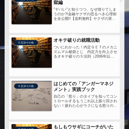
獄編
"ヤバい"と知りつつ、なぜ借りてしま
うのか?!金融ヤクザの恐るべき心理術
を全公開!!【送料無料】ヤクザの実戦
心理術（金融地獄編）怖い世界...。
オキテ破りの就職活動
6.交渉その他
ついにわかった！内定ＧＥＴのメカニ
ズムマル秘袋とじ 内定力を向上させ
るオキテ破りの５法則（2006年以前
に読んだ本の記録）
はじめての「アンガーマネジ
6.交渉その他
メント」実践ブック
自己の「怒り」のタイプを知ってコン
トロールするもうこれ以上振り回され
ない！疲れた心がラクになる怒りのマ
ル秘コントロール術とは？○問い・ア
ンガーマネジメントとはどのようなも
のか？・他人の怒りに反撃してしまう
癖をどう考えるか？・家族はどのタイ
もしもウサギにコーチがいた
プ...