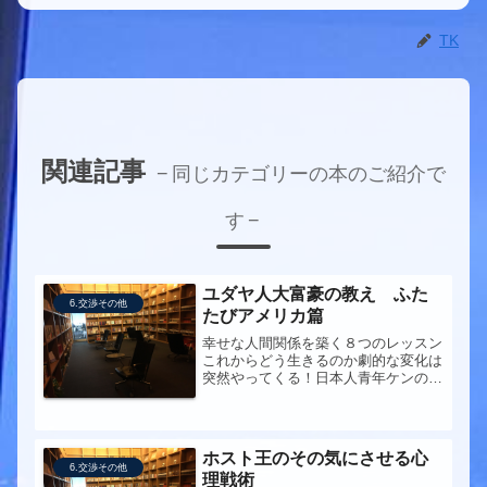
TK
関連記事
同じカテゴリーの本のご紹介で
す
ユダヤ人大富豪の教え ふた
6.交渉その他
たびアメリカ篇
幸せな人間関係を築く８つのレッスン
これからどう生きるのか劇的な変化は
突然やってくる！日本人青年ケンの
<>【送料無料】ユダヤ人大富豪の教
え（ふたたびアメリカへ篇）とくに、
3.11震災後の今、読んでおく意味があ
るかも知れない。今までの内容とは
ホスト王のその気にさせる心
さ...
6.交渉その他
理戦術