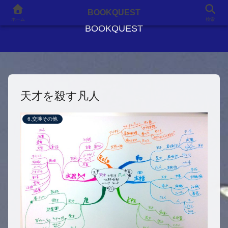
良書との出会いが、人生を変える
BOOKQUEST
ホーム
検索
BOOKQUEST
天才を殺す凡人
6.交渉その他