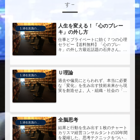
す
人生を変える！「心のブレー
1.潜在意識の活用法
キ」の外し方
仕事とプライベートに効く７つの心理
セラピー【送料無料】「心のブレ-
キ」の外し方最近話題の石井さん。具
体的にどんなことを言っているのかと
思って、ページをめくってみた。
Ｕ理論
1.潜在意識の活用法
過去や偏見にとらわれず、本当に必要
な「変化」を生み出す技術未来から現
実を創造せよ。人・組織・社会の「在
り方」（プレゼンス）を鋭く問う現代
マネジメント最先鋭の「変革と学習の
理論」、待望の邦訳！Ｕ理論って、ひ
とことでいうと、サマディの入り方
あ...
全脳思考
1.潜在意識の活用法
結果と行動を生み出す１枚のチャート
カリスマ経営コンサルタントの10年間
を凝縮した、思考テクニックをついに