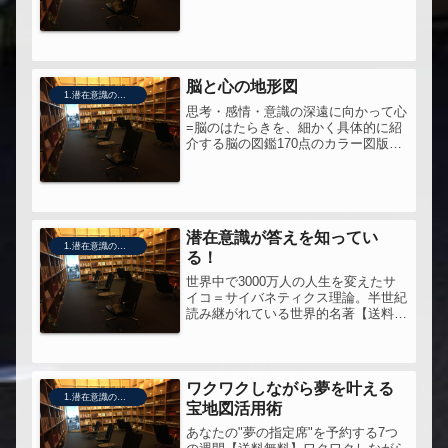
公開！【送料無料】全脳思考たしか
に、本の帯に書かれているとおり、こ
れまでの神田さんの10年間の集大成の
ような内容になっていると感じまし
た...
脳と心の地形図
1.潜在意識の活用法
思考・感情・意識の深遠に向かって心
=脳のはたらきを、細かく具体的に紹
介する脳の図鑑170点のカラー図版が
いざなう最新の脳科学の領域【送料無
料】脳と心の地形図脳の研究という
と、この本を監修している養老孟司さ
んとか、テレビによくでる茂木健一郎
さ...
潜在意識が答えを知ってい
1.潜在意識の活用法
る！
世界中で3000万人の人生を変えたサ
イコ＝サイバネティクス理論。半世紀
読み継がれている世界的名著【送料無
料】潜在意識が答えを知っている！
Dr.Malzを知ったのは、小川忠洋さん
の紹介から。それを、田中孝顕が書籍
にして出していたので、手にとっ...
ワクワクしながら夢を叶える
1.潜在意識の活用法
宝地図活用術
あなたの"夢の指定席"を予約する7つ