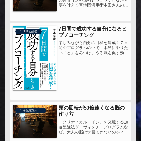
の週間【送料無料】ワクワクしながら
夢を叶える宝地図活用術本田さんの本
の中で紹介されている人ということ
で、手にとってみた。実は、レイキに
抵抗があって関係者のものを避けてい
たのだけど、少なくとも宝地図に限っ
7日間で成功する自分になるヒ
て...
1.NLPと催眠
プノコーチング
楽しみながら自分の目標を達成！７日
間のプログラムの中で「本当にやりた
いこと」をみつけ、やる気を促す効果
的なスキルを紹介。夢ある毎日を実現
するセルフコーチング！価値観とは、
何が好き、何が嫌い、ではなく、「何
が重要なのか」です価値観をしっかり
確...
頭の回転が50倍速くなる脳の
1.潜在意識の活用法
作り方
「クリティカルエイジ」を克服する加
速勉強法ダ・ヴィンチ・プログラムな
ぜ、大人の脳は学習できないのか？最
新の機能「脳」科学が実証した最速・