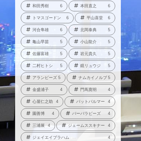
和田秀樹
6
本田直之
6
トマスゴードン
6
平山喜堂
6
河合隼雄
6
北岡泰典
5
亀山早苗
5
小山龍介
5
佐藤富雄
5
岩元貴久
5
二村ヒトシ
5
鏡リュウジ
5
アランピーズ
5
ナムカイノルブ
5
金盛浦子
4
門馬寛明
4
心屋仁之助
4
パットパルマー
4
園善博
4
バーバラピーズ
4
三浦展
4
ジェームススキナー
4
ジェイエイブラハム
4