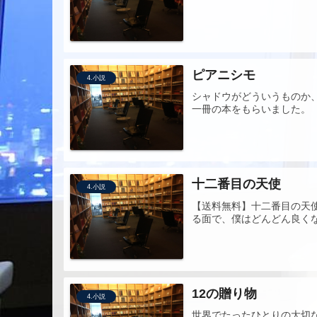
ピアニシモ
4.小説
シャドウがどういうものか
一冊の本をもらいました。
十二番目の天使
4.小説
【送料無料】十二番目の天
る面で、僕はどんどん良く
12の贈り物
4.小説
世界でたったひとりの大切なあなたへ