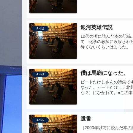
銀河英雄伝説
4.小説
10代の頃に読んだ本の記
て 化学の教師に没収され
待てないくらいはまった。
僕は馬鹿になった。
4.小説
ビートたけしさんの詩集で
なった。ビートたけし／北
な？）にひかれて。●この
遺書
4.小説
（2000年以前に読んだ本の