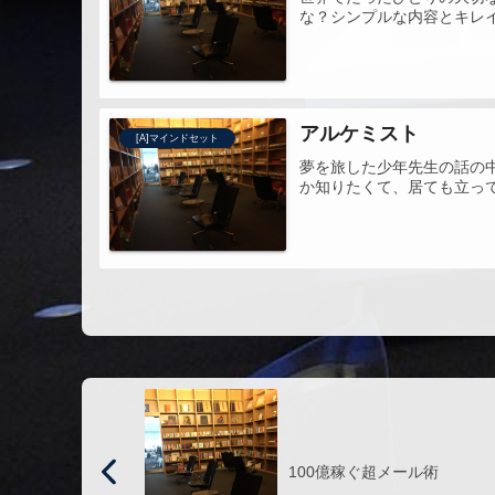
な？シンプルな内容とキレ
アルケミスト
[A]マインドセット
夢を旅した少年先生の話の
か知りたくて、居ても立っ
100億稼ぐ超メール術