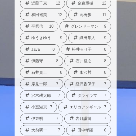
近藤千恵
12
金森重樹
12
和田裕美
12
高橋歩
11
平秀信
10
グレンドーマン
9
ゆうきゆう
9
織田隼人
9
Java
8
松井るり子
8
伊藤守
8
石井裕之
8
石井貴士
8
永沢哲
8
岸見一郎
7
経沢香保子
7
沢木耕太郎
7
ダライラマ
7
小室淑恵
7
エリカアンギャル
7
伊東明
7
岩月謙司
7
大前研一
7
田中孝顕
6