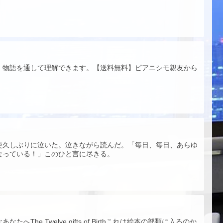
、物語を通して理解できます。【送料無料】ピアニシモ親友から
使久しぶりに泣いた。泣きながら読んだ。「毎日、毎日、あらゆ
なっている！」このひと言に尽きる。
The Twelve gifts of Birthこれは絵本の部類に入るのか