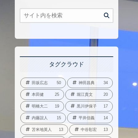
タグクラウド
田坂広志
50
神田昌典
34
本田健
25
堀江貴文
20
明橋大二
19
黒川伊保子
17
内藤誼人
15
平井信義
14
苫米地英人
13
中谷彰宏
13