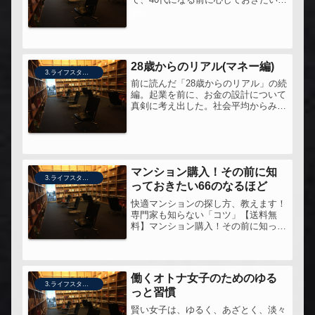
思って手にとってみた。
28歳からのリアル(マネー編)
3.ライフスタイル
前に読んだ「28歳からのリアル」の続
編。起業を前に、お金の設計について
真剣に考え出した。社会平均からみ
て、自分はどうなんだろう？この先い
くらのお金を稼げばいいのだろう？そ
れを考えながらページをめくってみた
マンション購入！その前に知
3.ライフスタイル
っておきたい66のなるほど
快適マンションの探し方、教えます！
専門家も知らない「コツ」【送料無
料】マンション購入！その前に知って
おきたい66のなるほどマンションにつ
いて考えてみたくて、手にとってみ
た。
働くオトナ女子のためのゆる
3.ライフスタイル
っと習慣
賢い女子は、ゆるく、あざとく、淡々