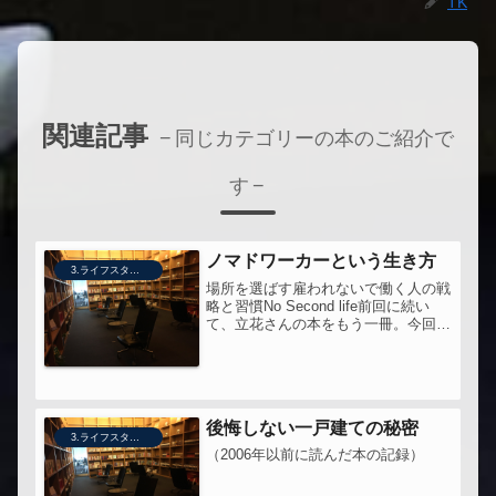
TK
関連記事
同じカテゴリーの本のご紹介で
す
ノマドワーカーという生き方
3.ライフスタイル
場所を選ばす雇われないで働く人の戦
略と習慣No Second life前回に続い
て、立花さんの本をもう一冊。今回の
これは、マインドセットというより
は、ライフハック的な一冊。ただし、
紹介されているクラウドツールをみる
と、三年以上だった現時点で...
後悔しない一戸建ての秘密
3.ライフスタイル
（2006年以前に読んだ本の記録）