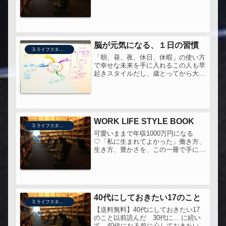
脳が元気になる、１日の習慣
3.ライフスタイル
「朝、昼、夜、休日、休暇」の使い方
で幸せな未来を手に入れるこの人も早
起きスタイルだし、歳とってから大学
に行ったりと、自分が志向しているラ
イフスタイルにとても近いものを感じ
る。こういう風に美しくかっこよく老
いたい。
WORK LIFE STYLE BOOK
3.ライフスタイル
可愛いままで年収1000万円になる
♡「私に生まれてよかった」働き方、
生き方、豊かさを、この一冊で手に入
れる理想を集めて「こうなる」と、決
めるだけ♡お金をいただくことに罪悪
感を持つのは、お金を払うことに罪悪
感を持っているからだというところ、
納...
40代にしておきたい17のこと
3.ライフスタイル
【送料無料】40代にしておきたい17
のこと以前読んだ 30代に... に続い
て、40代になる前に心しておきたいと