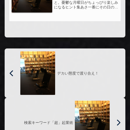
と。憂鬱な月曜日がちょっぴり楽しみ
になるヒント集あさ一番にその日の退
社時間を決めてしまうというところ、
昔はやっていたのにマネジメントする
立場になった今、なかなかできてなか
った。もう一度見直そう。そのほか、
ど...
デカい態度で渡り合え！
検索キーワード「超」起業術