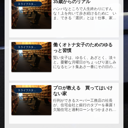
35歳からのリアル
は得...
3.ライフスタイル
ハンパなところで人生終わりにすん
な！上を向いて歩き続けるために い
ま、できる「選択」とは！仕事、家
庭、お金、子育て、住まい、健康、老
後・・・。年収ダウンの時代に知って
おくべきこと！【送料無料】35歳から
のリアルちょうど、あと少しで35歳に
な...
働くオトナ女子のためのゆる
3.ライフスタイル
っと習慣
賢い女子は、ゆるく、あざとく、淡々
と。憂鬱な月曜日がちょっぴり楽しみ
になるヒント集あさ一番にその日の退
社時間を決めてしまうというところ、
昔はやっていたのにマネジメントする
立場になった今、なかなかできてなか
った。もう一度見直そう。そのほか、
プロが教える 買ってはいけ
ど...
3.ライフスタイル
ない家
行列ができるスーパー工務店の社長
が、住宅会社と銀行のタブーを暴露！
欠陥住宅と過剰ローンをつかまされる
な！【送料無料】プロが教える買って
はいけない家うちの向かいにある豪邸
（たぶん地主さん）が、庭を切り取っ
て、家３件分の土地を売りに出した様