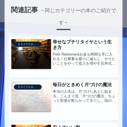
関連記事
同じカテゴリーの本のご紹介で
す
幸せなプチリタイヤという生
3.ライフスタイル
き方
Petit Retirementお金も時間も手に入
れる！仕事量を最小に減らし、やりた
いことをやって収入を増やす石井式・
次世代ワークスタイル入門ワーク・ラ
イフバランスとの関係で、久々にこの
人の言葉に触れてみたくなった。
毎日がときめく片づけの魔法
3.ライフスタイル
本当の人生は、片づけたあとに始ま
る。こんまり流「片づけの魔法」ちょ
っと部屋が散らかってきたし、頭の中
を整理したいし、ワクワクするものに
囲まれたいし、ということで久々にこ
んまりマインドセットを自分の心に
update install。