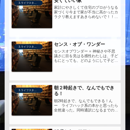
安くていい家
3.ライフスタイル
家計にやさしくて住宅のプロがうなる
家づくり今まで家が不当に高かったカ
ラクリ教えますあきらめないで！！
【送料無料】安くていい家平さんの原
点に位置づけられる本。家を建てる前
に読んでおきたい一冊。
センス・オブ・ワンダー
3.ライフスタイル
センスオブワンダー = 神秘さや不思
議さに目を見はる感性わたしは、子ど
もにとっても、どのようにして子ども
を教育すべきか頭をなやませている親
にとっても、「知る」ことは「感じ
る」ことの半分も重要ではないと固く
信じています。消化する能力がまだそ
な...
朝２時起きで、なんでもでき
3.ライフスタイル
る！
朝2時起きで、なんでもできる！ん
ー ライフハック系の本かと思ったら
全然違った。同時通訳になるまでの話
と、環境の話が中心。出版者が決める
のかも知れないけれど、書名のつけ方
がよくない、というか足りないなぁと
思う。ま、いずれにしても自分にして