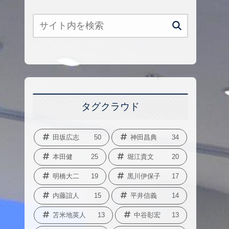
タグクラウド
田坂広志
50
神田昌典
34
本田健
25
堀江貴文
20
明橋大二
19
黒川伊保子
17
内藤誼人
15
平井信義
14
苫米地英人
13
中谷彰宏
13