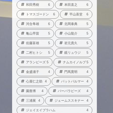
和田秀樹
6
本田直之
6
トマスゴードン
6
平山喜堂
6
河合隼雄
6
北岡泰典
5
亀山早苗
5
小山龍介
5
佐藤富雄
5
岩元貴久
5
二村ヒトシ
5
鏡リュウジ
5
アランピーズ
5
ナムカイノルブ
5
金盛浦子
4
門馬寛明
4
心屋仁之助
4
パットパルマー
4
園善博
4
バーバラピーズ
4
三浦展
4
ジェームススキナー
4
ジェイエイブラハム
4