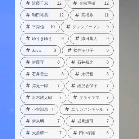
近藤千恵
12
金森重樹
12
和田裕美
12
高橋歩
11
平秀信
10
グレンドーマン
9
ゆうきゆう
9
織田隼人
9
Java
8
松井るり子
8
伊藤守
8
石井裕之
8
石井貴士
8
永沢哲
8
岸見一郎
7
経沢香保子
7
沢木耕太郎
7
ダライラマ
7
小室淑恵
7
エリカアンギャル
7
伊東明
7
岩月謙司
7
大前研一
7
田中孝顕
6