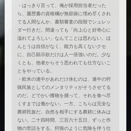
・はっきり言って、俺が採用担当者だった
ら、履歴書の資格欄が無節操に埋め尽くされ
てる人間なんか、書類審査の段階でシュレッ
ダー行きだ。間違っても「向上心と好奇心に
溢れてよろしい」なんてことは思わない。ほ
んとうは自信がなく、能力も高くないクセ
に、自己顕示欲だけは人一倍強いのだ。少な
くとも、他者からそう思われても仕方ないこ
とをやっている。
・欧米の連中があれだけ休むのは、連中の狩
猟民族としてのメンタリティがそうさせてる
のだ。どでかい獲物を捕って、それを食べ尽
くすまでは働かない。一方、こちらは完全な
農耕民族だ。自然を相手にする農耕に休みは
ない。二十四時間、三百六十五日、ずっと作
物の世話をする。狩猟のように危険を伴う仕