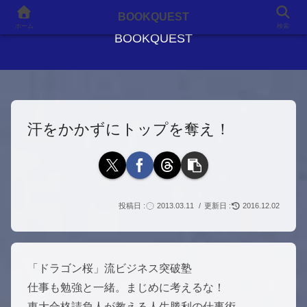
良書との出会いが、人生を変える
BOOKQUEST
ホーム
検索
BOOKQUEST
汗をかかずにトップを奪え！
2013.03.11
2016.12.02
「ドラゴン桜」流ビジネス突破塾
仕事も勉強と一緒。まじめに考えるな！
東大合格請負人が教える人生勝利の仕事術