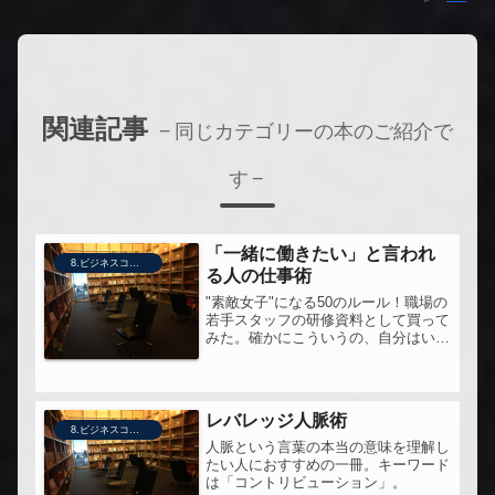
関連記事
同じカテゴリーの本のご紹介で
す
「一緒に働きたい」と言われ
8.ビジネスコミュニケーション
る人の仕事術
"素敵女子"になる50のルール！職場の
若手スタッフの研修資料として買って
みた。確かにこういうの、自分はいつ
どこで覚えたんだろう。自然にやって
いることも言語化して伝えた方がよい
のかも。
レバレッジ人脈術
8.ビジネスコミュニケーション
人脈という言葉の本当の意味を理解し
たい人におすすめの一冊。キーワード
は「コントリビューション」。