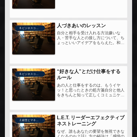
人づきあいのレッスン
8.ビジネスコミュニケーション
自分と相手を受け入れる方法嫌いな
人・苦手な人との接し方について、ち
ょっといいアイデアをもらえた。和田
さんに、ありがとう。
“好きな人”とだけ仕事をする
8.ビジネスコミュニケーション
ルール
あの人と仕事をするのは、もうイヤ
ッ！と思ったときの処方箋自分と他人
をきちんと知って正しくコミュニケー
ションできれば、どんな人とも楽しく
仕事ができる！全体的に、考え方が古
すぎる印象。確かに、この人が顧客に
もつオジサン世代とのコミュニケーシ
L.E.T. リーダーエフェクティブ
ョン...
2.経営とマネジメント
ネストレーニング
なぜ、誰もあなたの要望を無視できな
くなるのか？話し方の秘訣は「感情の