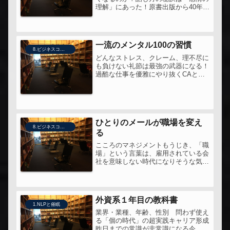
理解」にあった！原書出版から40年以
上が経つ今もなお世界中で使用されて
いるコミュニケーションスキル10年以
上前に学んだゴードンモデルを、もう
一度セミナーで学びなおしている。...
一流のメンタル100の習慣
8.ビジネスコミュニケーション
どんなストレス、クレーム、理不尽に
も負けない礼節は最強の武器になる！
過酷な仕事を優雅にやり抜くCAと言
うメンタルソルジャーを6000人育て
た元管理職教官が教える「心と体の整
え方」とあるセミナーでご一緒した方
が本を書かれていると知り、読んで
み...
ひとりのメールが職場を変え
8.ビジネスコミュニケーション
る
こころのマネジメントもうじき、「職
場」という言葉は、雇用されている会
社を意味しない時代になりそうな気が
する。不特定多数のブログでもなく、
かといって直接の対話でもないSNS。
このほどよいメディアの形を考える
と、興味深い。各社のSNSサービス
外資系１年目の教科書
の...
1.NLPと催眠
業界・業種、年齢、性別 問わず使え
る「個の時代」の超実践キャリア形成
昨日までの常識が非常識になる今、自