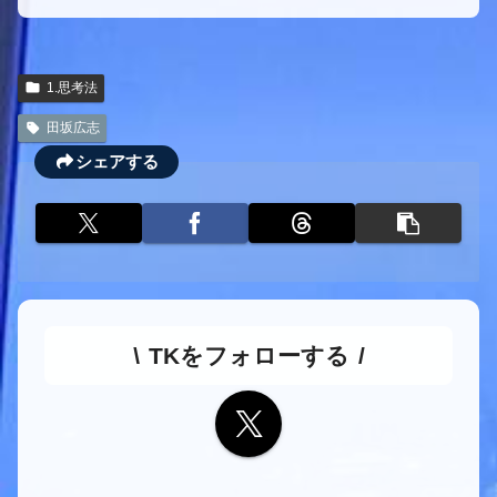
1.思考法
田坂広志
シェアする
TKをフォローする