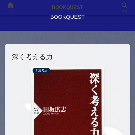
良書との出会いが、人生を変える
BOOKQUEST
ホーム
検索
BOOKQUEST
深く考える力
1.思考法