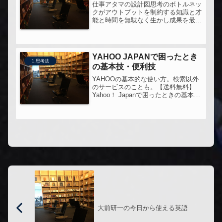
仕事アタマの設計図思考のボトルネッ
クがアウトプットを制約する知識と才
能と時間を無駄なく生かし成果を最大
化する全行程
YAHOO JAPANで困ったとき
1.思考法
の基本技・便利技
YAHOOの基本的な使い方。検索以外
のサービスのことも。【送料無料】
Yahoo！ Japanで困ったときの基本
技・便利技連日読んでいたGoogleに
続き、Yahooの方も目を通してみた。
自分自身はほとんどYahooは使わない
のだけど、検索「...
大前研一の今日から使える英語