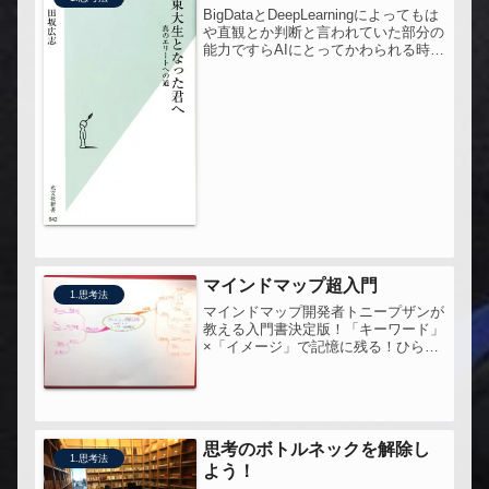
BigDataとDeepLearningによってもは
や直観とか判断と言われていた部分の
能力ですらAIにとってかわられる時代
なのだ。そのことに改めて驚きを覚え
るとともに、AIにできないこととは何
か、考えさせられた。東大生となった
君へ読んでみる
マインドマップ超入門
1.思考法
マインドマップ開発者トニープザンが
教える入門書決定版！「キーワード」
×「イメージ」で記憶に残る！ひらめ
きが生まれる!!小学校から大学院、有
名企業で続々採用
思考のボトルネックを解除し
1.思考法
よう！