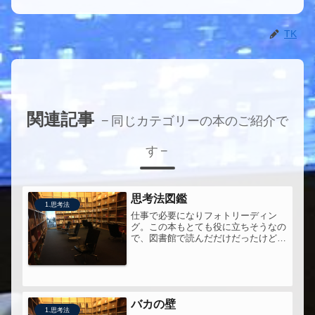
TK
関連記事
同じカテゴリーの本のご紹介で
す
思考法図鑑
1.思考法
仕事で必要になりフォトリーディン
グ。この本もとても役に立ちそうなの
で、図書館で読んだだけだったけど、
手元に置くために買い直そうかなと思
う。pptのテンプレも気になる。
バカの壁
1.思考法