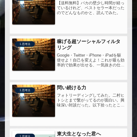
【送料無料】バカの壁少し時間が経っ
ているけれど、ベストセラー本だった
のでどんなものかと、読んでみた。
稼げる超ソーシャルフィルタ
1.思考法
リング
Google・Twitter・iPhone・iPadを駆
使せよ！自己を変えよ！これが最も効
率的で効果が出せる、一気抜きの仕事
術だ!!【送料無料】稼げる超ソーシャ
ルフィルタリング6年前に、メールに
関する本を読んだ。その堀江さんが、
Twitte...
問い続ける力
1.思考法
フォトリーディングしてみた。二村ヒ
トシとまで繋がってるのが面白い。興
味深い対談だった。以下拾ったとこ
ろ。・「とは派」と「では派」・視野
と視座と視点は違う・賛成する人がほ
とんどいない、大切な真実は何だろ
う・ご飯を食べに行って「これはおい
しい」...
東大生となった君へ
1.思考法