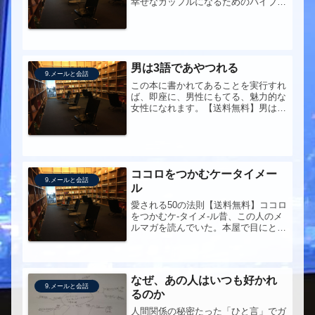
幸せなカップルになるためのバイブ
ル！超・具体的なすれ違いの例で男女
差を解析。好きな人と仲直りするコト
バ「異性の心理マーケ」には、何年も
お世話になって学んでいる。今回は、
復習...
男は3語であやつれる
9.メールと会話
この本に書かれてあることを実行すれ
ば、即座に、男性にもてる、魅力的な
女性になれます。【送料無料】男は3
語であやつれる●この本への問いほん
とに３語であやつれるの？ どうやっ
て？
ココロをつかむケータイメー
9.メールと会話
ル
愛される50の法則【送料無料】ココロ
をつかむケ-タイメ-ル昔、この人のメ
ルマガを読んでいた。本屋で目にとま
ったので、久々に手にとってみた。目
にとまったということは、自分の何か
がこれを探していたのだろう。
なぜ、あの人はいつも好かれ
9.メールと会話
るのか
人間関係の秘密たった「ひと言」でガ