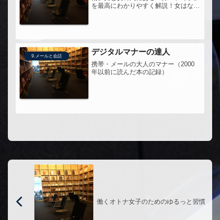
を最高にわかりやすく解説！女はな
ぜ、答えの見えない会話で盛り上がる
のか？男はなぜ、「オレ論」で暴走し
てしまうのか？男が読んでも女が読ん
でも今すぐ役立つ！・男性に共感を求
めても...
デジタルマナーの達人
9.メールと会話
携帯・メールの大人のマナー（2000
年以前に読んだ本の記録）
働くオトナ女子のためのゆるっと習慣