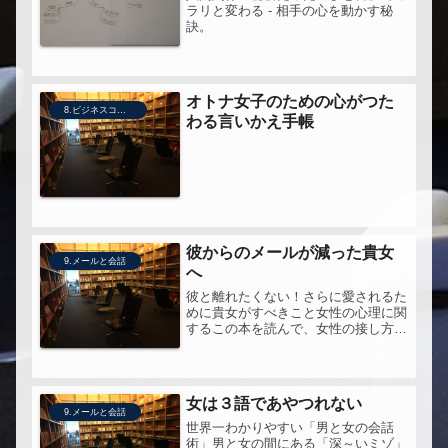
ラリと変わる - 相手の心を動かす秘
訣。
オトナ女子のための心がつた
8.ビジネスコミュニケーション
わる言いかえ手帳
彼からのメールが減った貴女
9.メールと会話
へ
彼と離れたくない！さらに愛されるた
めに貴女がすべきこと女性の心理に関
するこの本を読んで、女性の接し方は
子どもへの接し方と似ているなぁと、
あらためて思った。昔から、私が勝手
に「三歳児理論」と呼んでいる理論が
ある。それは、「彼女や妻は、三歳の
女は３語であやつれない
女...
9.メールと会話
世界一わかりやすい「男と女の会話
術」男と女の間にある「深～いミゾ」