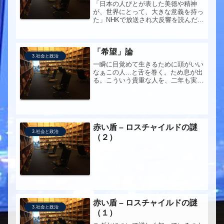
「日本の人びとが表した美徳や精神
が、世界にとって、大きな意義を持っ
た」NHKで放送され大反響を読んだ特
別講義。ハーバード大学での講演も併
載・この試みは社会学的な実験ではあ
りません。私たちが行いたいと考えて
「希望」論
いるのは、いわゆる「グローバルな教
3.社会と政治
室...
一瞬に目覚めて生きるために頭がいい
なぁこの人...と舌を巻く。ため息が出
る。こういう貴重な人を、二年も実刑
で塀の中に閉じ込めてしまう国、そし
てその国を動かしている老人たち、国
とマスコミに洗脳されている世論・国
民って、ほんと、どうしようもねー...
赤い盾 – ロスチャイルドの謎
3.社会と政治
（２）
赤い盾 – ロスチャイルドの謎
3.社会と政治
（１）