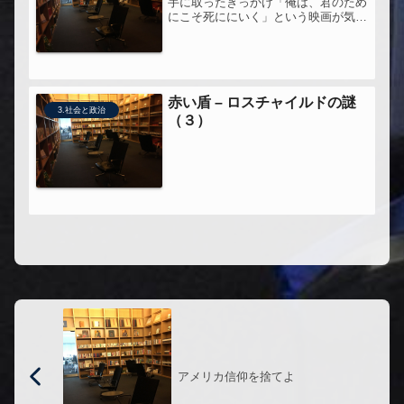
手に取ったきっかけ「俺は、君のため
にこそ死ににいく」という映画が気に
なって、昔、職場の同僚からもらった
本を手にとってみた。この映画、B'z
が主題歌うたってたり、窪塚洋介が出
てるあれですね。●この本への問い
自...
赤い盾 – ロスチャイルドの謎
3.社会と政治
（３）
アメリカ信仰を捨てよ