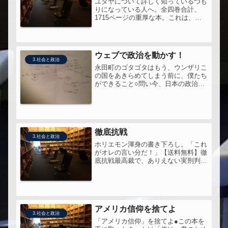
ユダヤについて詳しく知っているつも
りになっている人へ。全四巻合計、
1715ページの重厚な本。これは、読
むに値する。感想は四冊読んだあと
で。
ウェブで政治を動かす！
3.社会と政治
永田町のゴタゴタはもう、ウンザリこ
の国をあきらめてしまう前に、僕たち
ができること○問い今、日本の政治は
どうなっちゃってるのか橋下とか一太
ってどういう動きをしているのか。こ
の前の選挙があったときに閃いた私の
アイデアの実現可能性はどうかまだ私
に...
徹底抗戦
3.社会と政治
ホリエモン渾身の書き下ろし。「これ
がオレの言い分だ！」【送料無料】徹
底抗戦最高裁で、ありえない実刑判決
を受けたホリエモンが、今日、収監さ
れた。これから二年、刑務所に入る。
この日本、どこかおかしい。もしかし
て、今って、幕末と同じなんだろう
か？...
アメリカ信仰を捨てよ
3.社会と政治
「アメリカ信仰」を捨てよ●この本を