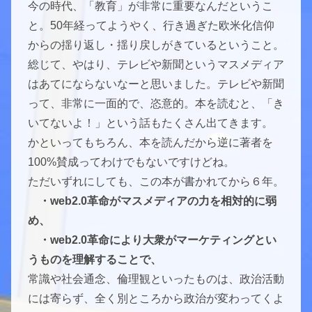
今の時代、「教育」が非常に重要なんだというこ
と。50年経ってようやく、行き過ぎた欧米化信仰
からの揺り返し・揺り戻しがきているということ。
総じて、やはり、テレビや新聞というマスメディア
はあてにならないなーと思いました。テレビや新聞
って、非常に一面的で、恣意的。本を読むと、「き
いてないよ！」という話もたくさん出てきます。
かといってもちろん、本を読んだから逆に著者を
100%賛成ってわけでもないですけどね。
ただいずれにしても、この本が書かれてから６年。
・web2.0革命がマスメディアの力を相対的に弱
め、
・web2.0革命により大衆がマーケティングとい
うものを理解することで、
常識や社会通念、倫理観といったものは、政治活動
には寄らず、全く別ところから政治が変わってくよ