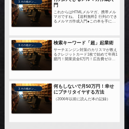
3.その他オンライン販売技術
門
これからはHTMLメルマガ、携帯メル
マガですね。【送料無料】行列のでき
るメルマガ作成入門●この本を手にし
たきっかけ1. メルマガを書こうと思
って。2. 著者の高橋浩子さんが、ち
ょっとだけキレイで気になったので
（笑）（サイト上には、写真は載っ...
検索キーワード「超」起業術
3.その他オンライン販売技術
サーチエンジン対策のカリスマが教え
るクレジットカード1枚で始めて年商1
臆円！開業資金6万円！広告費ゼロ！
【送料無料】サ-チエンジン対策のカ
リスマが教える検索キ-ワ-ド「超」起
業術復習の一冊。今は使えなくなって
しまったツールもあるの別として、...
何もしないで月50万円！幸せ
3.その他オンライン販売技術
にプチリタイヤする方法
（2006年以前に読んだ本の記録）