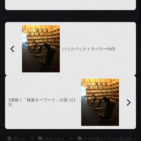
バックパックトラベラーVol3
1億稼ぐ「検索キーワード」の見つけ
方
ホーム
[J]セールス
3.その他オンライン販売技