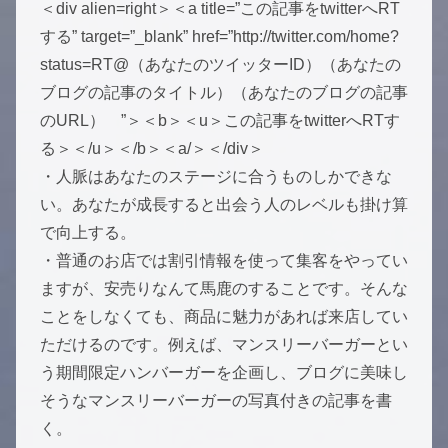
＜div alien=right＞＜a title=”この記事をtwitterへRT
する” target=”_blank” href=”http://twitter.com/home?
status=RT@（あなたのツイッターID）（あなたの
ブログの記事のタイトル）（あなたのブログの記事
のURL） ”＞＜b＞＜u＞この記事をtwitterへRTす
る＞＜/u＞＜/b＞＜a/＞＜/div＞
・人脈はあなたのステージに合うものしかできな
い。あなたが成長すると出会う人のレベルも掛け算
で向上する。
・普通のお店では割引情報を使って集客をやってい
ますが、安売りなんて馬鹿のすることです。そんな
ことをしなくても、商品に魅力があれば来店してい
ただけるのです。例えば、マンスリーバーガーとい
う期間限定ハンバーガーを企画し、ブログに美味し
そうなマンスリーバーガーの写真付きの記事を書
く。