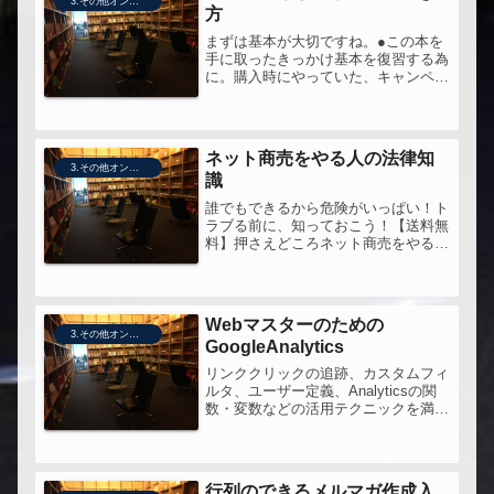
3.その他オンライン販売技術
方
まずは基本が大切ですね。●この本を
手に取ったきっかけ基本を復習する為
に。購入時にやっていた、キャンペー
ンの対談音声がほしかったという裏事
情もありますが。●この本への問い自
分が忘れている原則はないだろうか？
（基本に立ち返る）どの程度の情報
ネット商売をやる人の法律知
が、...
3.その他オンライン販売技術
識
誰でもできるから危険がいっぱい！ト
ラブる前に、知っておこう！【送料無
料】押さえどころネット商売をやる人
の法律知識復習の一冊。2006年の本
なので、変化しているところは、それ
なりに置き換えて読む。
Webマスターのための
3.その他オンライン販売技術
GoogleAnalytics
リンククリックの追跡、カスタムフィ
ルタ、ユーザー定義、Analyticsの関
数・変数などの活用テクニックを満
載！SEMのプロの解説でコンバージ
ョン、効果測定を理解しようWebマス
ターのためのGoogle Analyticsジェイ
のマーケティ...
行列のできるメルマガ作成入