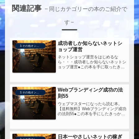
関連記事
同じカテゴリーの本のご紹介で
す
成功者しか知らないネットシ
3.その他オンライン販売技術
ョップ運営
ネットショップ運営をはじめるな
ら・・・成功者しか知らないネットシ
ョップ運営●この本を手に取ったきっ
かけ2006年のDreamgateのイベントで
著者の講演をきいて。（講演をきいた
きっかけは、著者の竹内さんが、私の
尊敬する金森さんと一緒にしゃ...
Webブランディング成功の法
3.その他オンライン販売技術
則55
ウェブマスターになったら読む本。
【送料無料】Webブランディング成功
の法則55●この本を手にしたきっかけ
前の職場のウェブマスターに「いい本
だよ」と薦められた。●この本への問
い帯に「学べて、使える！ブランド構
築のための秘伝」と書いてあるが、
日本一やさしいネットの稼ぎ
こ...