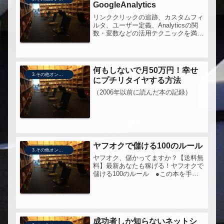
GoogleAnalytics
リンククリックの追跡、カスタムフィ
ルタ、ユーザー定義、Analyticsの関
数・変数などの活用テクニックを満
載！SEMのプロの解説でコンバージ
ョン、効果測定を理解しようWebマス
ターのためのGoogle Analyticsジェイ
のマーケティ...
何もしないで月50万円！幸せ
3.その他オンライン販売技術
にプチリタイヤする方法
（2006年以前に読んだ本の記録）
ヤフオクで儲ける100のルール
3.その他オンライン販売技術
ヤフオク、儲かってますか？【送料無
料】最新あなたも稼げる！ヤフオクで
儲ける100のルール ●この本を手に
したきっかけネットでビジネスをする
なら...以下５つのうちのどれかになる
だろうなぁと思っているのだけど、こ
のうち「オークション」の世界だ...
成功者しか知らないネットシ