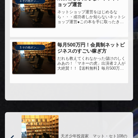
3.その他オンライン販売技術
ョップ運営
ネットショップ運営をはじめるな
ら・・・成功者しか知らないネットシ
ョップ運営●この本を手に取ったきっ
かけ2006年のDreamgateのイベントで
著者の講演をきいて。（講演をきいた
きっかけは、著者の竹内さんが、私の
尊敬する金森さんと一緒にしゃ...
毎月500万円！会員制ネットビ
3.その他オンライン販売技術
ジネスのすごい稼ぎ方
だれも教えてくれなかった儲けのしく
みあの！「マネーの虎」出演者２人が
大絶賛！！【送料無料】毎月500万
円！会員制ネットビジネスのすごい稼
ぎ方
天才少年投資家 マット・セト108の