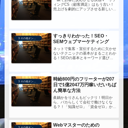
ィングCS（顧客満足）はもう古い！
売上げを劇的にアップさせる新しい手
法 CH（顧客幸福）CH（顧客幸福）と
は何か？お客がモノを買ってしまうの
は一瞬の判断。無意識のうちに手に取
らせて劇的にモノを売り、買った後...
すっきりわかった！SEO・
3.その他オンライン販売技術
SEMウェブマーケティング
ネットで集客・宣伝するために欠かせ
ないテクニックの基本がまるごとわか
る！SEOの基本とキーワード選びリ
ンクを徹底活用するSEOテクニック
稼げる検索連動型広告の出稿ポイント
アフィリエイト、メール、口コ
ミ・・・売れる仕掛けがココにある！
時給800円のフリーターが207
実家で売...
3.その他オンライン販売技術
日で1億2047万円稼いだいちば
ん簡単な方法
眞鍋かをりさんもビックリ！明日か
ら、バカらしくて会社で働けなくな
る？！「知識ゼロ」「資金ゼロ」から
誰でも稼げるノウハウのすべてを、情
報起業のカリスマが、いっさい隠すこ
となく公開！【送料無料】時給800円
Webマスターのための
のフリーターが207日で1億2047万...
3.その他オンライン販売技術