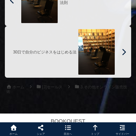
法則
30日で自分のビジネスをはじめる法
ホーム
[J]セールス
3.その他オンライン販売技
術
BOOKQUEST
Copyright © 1988-2026 BOOKQUEST All Rights Reserved.
ホーム
シェア
目次へ
トップ
サイドバー