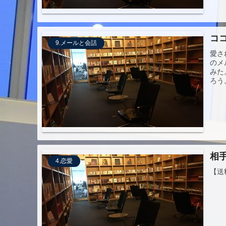
コ
9.メールと会話
愛さ
のメ
みた
ろう
相
4.恋愛
【送