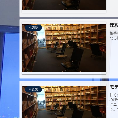
速
4.恋愛
相手
なる
モ
4.恋愛
甘く
心理
クニ
う。