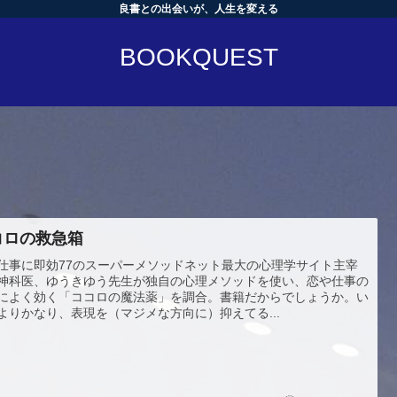
良書との出会いが、人生を変える
BOOKQUEST
コロの救急箱
仕事に即効77のスーパーメソッドネット最大の心理学サイト主宰
神科医、ゆうきゆう先生が独自の心理メソッドを使い、恋や仕事の
によく効く「ココロの魔法薬」を調合。書籍だからでしょうか。い
よりかなり、表現を（マジメな方向に）抑えてる...