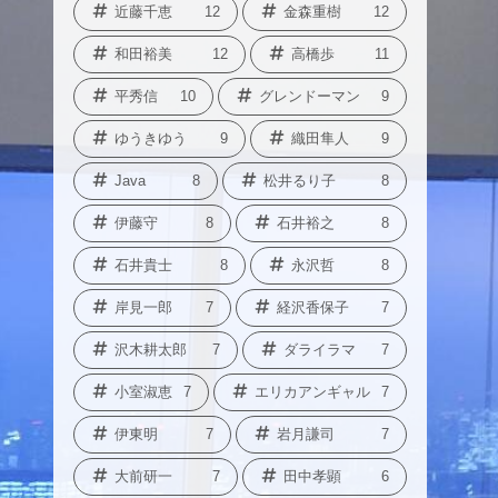
近藤千恵
12
金森重樹
12
和田裕美
12
高橋歩
11
平秀信
10
グレンドーマン
9
ゆうきゆう
9
織田隼人
9
Java
8
松井るり子
8
伊藤守
8
石井裕之
8
石井貴士
8
永沢哲
8
岸見一郎
7
経沢香保子
7
沢木耕太郎
7
ダライラマ
7
小室淑恵
7
エリカアンギャル
7
伊東明
7
岩月謙司
7
大前研一
7
田中孝顕
6