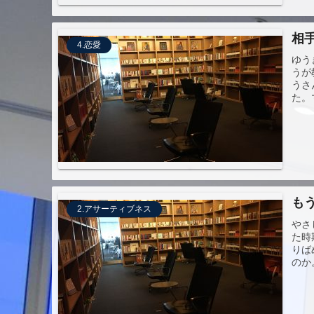
相
4.恋愛
ゆう
うが
うさ
た。
も
2.アサーティブネス
やさ
た時
りば
のか