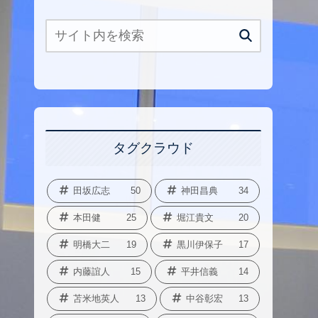
タグクラウド
田坂広志
50
神田昌典
34
本田健
25
堀江貴文
20
明橋大二
19
黒川伊保子
17
内藤誼人
15
平井信義
14
苫米地英人
13
中谷彰宏
13