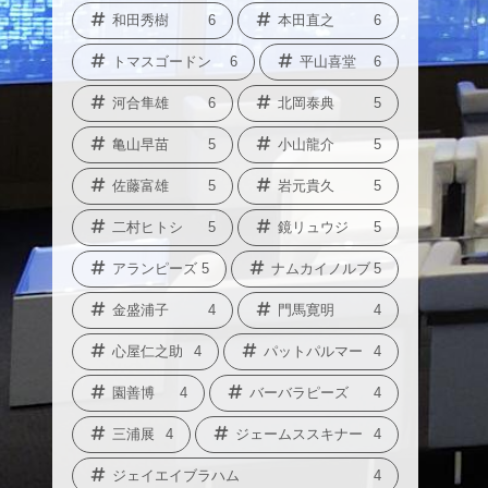
和田秀樹
6
本田直之
6
トマスゴードン
6
平山喜堂
6
河合隼雄
6
北岡泰典
5
亀山早苗
5
小山龍介
5
佐藤富雄
5
岩元貴久
5
二村ヒトシ
5
鏡リュウジ
5
アランピーズ
5
ナムカイノルブ
5
金盛浦子
4
門馬寛明
4
心屋仁之助
4
パットパルマー
4
園善博
4
バーバラピーズ
4
三浦展
4
ジェームススキナー
4
ジェイエイブラハム
4