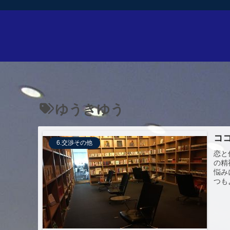
ゆうきゆう
コ
6.交渉その他
恋と
の精
悩み
つも