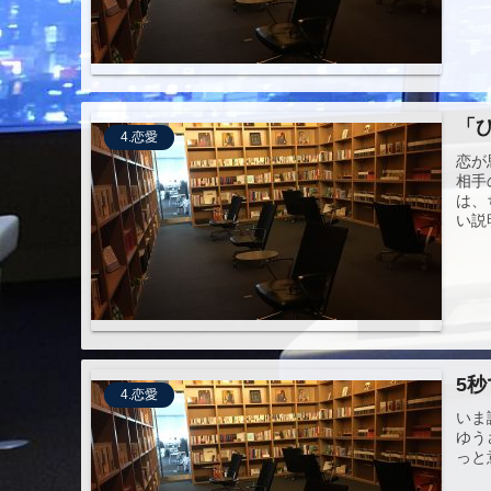
「
4.恋愛
恋が
相手
は、
い説
5
4.恋愛
いま
ゆう
っと