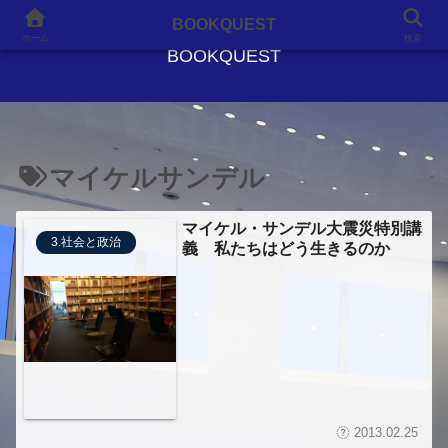
良書との出会いが、人生を変える
BOOKQUEST
ホーム
検索
BOOKQUEST
マイケルサンデル
マイケル・サンデル大震災特別講
3.社会と政治
義 私たちはどう生きるのか
2013.02.25