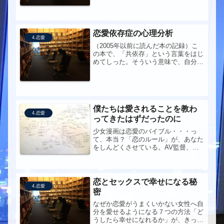
容は近い。ちなみに、読んだ理由は同
じ。
恋愛依存症の心理分析
4.恋愛
（2005年以前に読んだ本の記録）こ
の本で、「共依存」という言葉をはじ
めてしった。そういう意味で、自分に
とってかなり重要な本かもしれない。
僕たちは愛されることを教わ
4.恋愛
ってきたはずだったのに
少女漫画は恋愛のバイブル・・・っ
て、本当？「恋のルール」が、あなた
をしんどくさせている。AV監督、少
女漫画と格闘する！ガラスの仮面
と 綿の国星 を読んでみたくなっ
た。ツタヤで借りてみようかな。少女
漫画が恋愛ポルノだという視点をもち
恋とセックスで幸せになる秘
4.恋愛
ながらそ...
密
なぜか恋愛がうまくいかない女性へ自
分を愛せるようになる７つの方法「ど
うしたら幸せになれるか」が、きっと