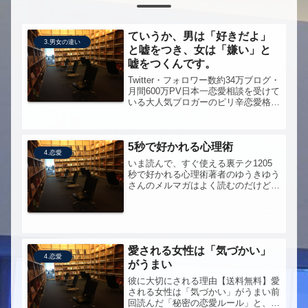
ていうか、男は「好きだよ」
3.男女の違い
と嘘をつき、女は「嫌い」と
嘘をつくんです。
Twitter・フォロワー数約34万ブログ・
月間600万PV日本一恋愛相談を受けて
いる大人気ブロガーのピリ辛恋愛格言
71「男と女は違う生き物なんです」と
りわけ「#57 すべての別れは、話し合
いが成立しないことによって起こる」
5秒で好かれる心理術
にかかれていた内...
4.恋愛
いま読んで、すぐ使える裏テク1205
秒で好かれる心理術著者のゆうきゆう
さんのメルマガはよく読むのだけど、
東大医学部だったとは...ちょっと意外
だった。
愛される女性は「気づかい」
4.恋愛
がうまい
彼に大切にされる理由【送料無料】愛
される女性は「気づかい」がうまい前
回読んだ「秘密の恋愛ルール」と、内