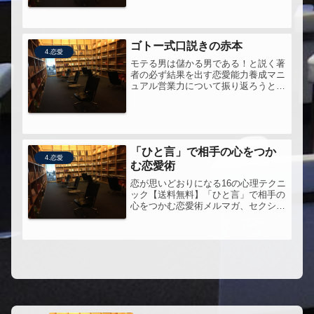
わかります。未婚の若者も既婚者も、
男と女のコミュニケーションについて
考えるすべての人におすすめ。おそら
く心理学的な理論に基づくであろう深
ゴトー式口説きの赤本
い...
4.恋愛
モテる男は儲かる男である！と説く著
者の必ず結果を出す恋愛能力養成マニ
ュアル営業力について振り返ろうと思
うとき、ビジネス書じゃなくてこうい
うのに学びます。後藤さんのマインド
セット、とても好き。
「ひと言」で相手の心をつか
4.恋愛
む恋愛術
恋が思いどおりになる16の心理テクニ
ック【送料無料】「ひと言」で相手の
心をつかむ恋愛術メルマガ、セクシー
心理学を購読している人には、ちょっ
と物足りないかもしれない。けどま
ぁ、ゆうきゆうさんらしい説明は、初
心者にはわかりやすいかもしれない。