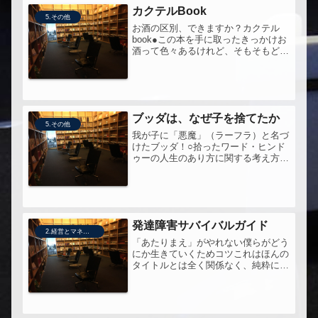
カクテルBook
5.その他
お酒の区別、できますか？カクテル
book●この本を手に取ったきっかけお
酒って色々あるけれど、そもそもどう
違うのかわからなかった為。●この本
へ問うことお酒の種類と違い、特徴が
知りたい！
ブッダは、なぜ子を捨てたか
5.その他
我が子に「悪魔」（ラーフラ）と名づ
けたブッダ！○拾ったワード・ヒンド
ゥーの人生のあり方に関する考え方
四住期 学生期 師について勉学に
励み、禁欲の生活 家住期 結婚
し、子どもをつくり、神々を祀って家
の職業に従事 林住期 妻子を養い
家の...
発達障害サバイバルガイド
2.経営とマネジメント
「あたりまえ」がやれない僕らがどう
にか生きていくためコツこれはほんの
タイトルとは全く関係なく、純粋に、
ライフハック本だと思った。それ以外
の何ものでもなく、自然に受け取れた
ということは・・・もしかして私は
ASD傾向が強いのかなぁ。中でも料理