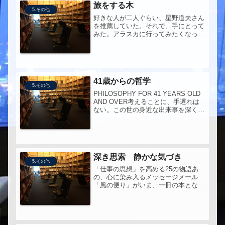
旅をする木
5.その他
好きな人が二人ぐらい、星野道夫さん
を推薦していた。それで、手にとって
みた。アラスカに行ってみたくなっ
た。
41歳からの哲学
5.その他
PHILOSOPHY FOR 41 YEARS OLD
AND OVER考えることに、手遅れは
ない。この世の身近な出来事を深くや
さしく考えた、大人のための哲学。
深き思索 静かな気づき
5.その他
「仕事の思想」を高める25の物語あ
の、心に染み入るメッセージメール
「風の便り」がいま、一冊の本となっ
てあなたのもとへ寝るまえに、読ん
だ。一話ずつ、大切に。味わいなが
ら。