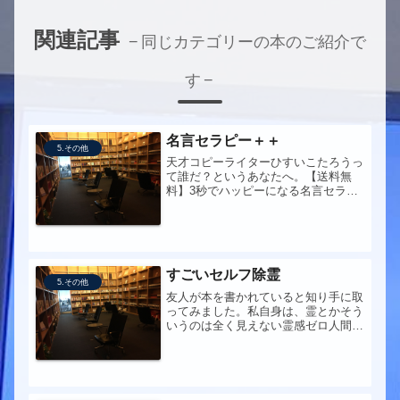
関連記事
同じカテゴリーの本のご紹介で
す
名言セラピー＋＋
5.その他
天才コピーライターひすいこたろうっ
て誰だ？というあなたへ。【送料無
料】3秒でハッピーになる名言セラピ
ー ＋＋前からちょっと気になってま
した。本屋で目に留まったのでとって
みました。
すごいセルフ除霊
5.その他
友人が本を書かれていると知り手に取
ってみました。私自身は、霊とかそう
いうのは全く見えない霊感ゼロ人間な
のですが、、書かれてる内容は全部理
にかなってて本当にタイトル通り「す
ごい」。著者がYouTubeでもすごい人
気な理由がわかった気がします。...