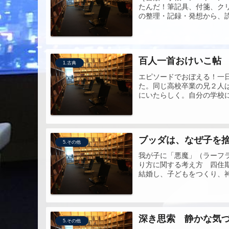
たんだ！筆記具、付箋、クリ
の整理・記録・発想から、読
百人一首おけいこ帖
1.古典
エピソードでおぼえる！一
た。同じ高校卒業の兄２人
にいたらしく。自分の学校に
ブッダは、なぜ子を
5.その他
我が子に「悪魔」（ラーフ
り方に関する考え方 四
結婚し、子どもをつくり、神
深き思索 静かな気
5.その他