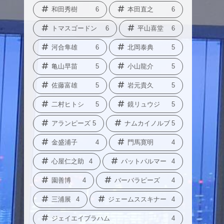
和田秀樹
6
本田直之
6
トマスゴードン
6
平山喜堂
6
河合隼雄
6
北岡泰典
5
亀山早苗
5
小山龍介
5
佐藤富雄
5
岩元貴久
5
二村ヒトシ
5
鏡リュウジ
5
アランピーズ
5
ナムカイノルブ
5
金盛浦子
4
門馬寛明
4
心屋仁之助
4
パットパルマー
4
園善博
4
バーバラピーズ
4
三浦展
4
ジェームススキナー
4
ジェイエイブラハム
4