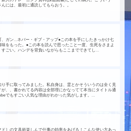
さんには、最初に通読してもらおう。。
、ガン...ネバー・ギブ・アップ●この本を手にしたきっかけ七
興味をもった。●この本を読んで思ったこと一度、生死をさまよ
すごい。ハンデを背負いながらもここまでできてし...
知り手に取ってみました。私自身は、霊とかそういうのは全く見
すが、、書かれてる内容は全部理にかなってて本当にタイトル通
ubeでもすごい人気な理由がわかった気がします。...
マド］の文具術楽しんで仕事の効率をあげる！こんな使い方あっ