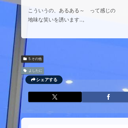
こういうの、あるある～ って感じの
地味な笑いを誘います..。
5.その他
よしたに
シェアする