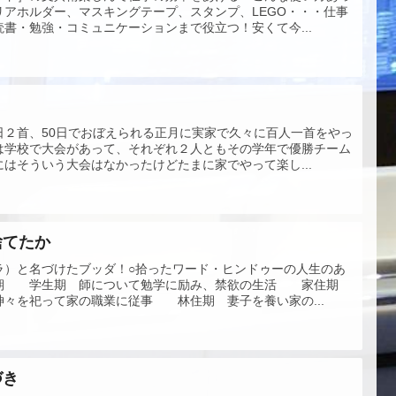
アホルダー、マスキングテープ、スタンプ、LEGO・・・仕事
書・勉強・コミュニケーションまで役立つ！安くて今...
日２首、50日でおぼえられる正月に実家で久々に百人一首をやっ
は学校で大会があって、それぞれ２人ともその学年で優勝チーム
はそういう大会はなかったけどたまに家でやって楽し...
捨てたか
ラ）と名づけたブッダ！○拾ったワード・ヒンドゥーの人生のあ
住期 学生期 師について勉学に励み、禁欲の生活 家住期
々を祀って家の職業に従事 林住期 妻子を養い家の...
づき