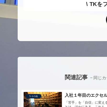
TKを
関連記事
同じカ
入社１年目のエクセ
5.その他
「苦手」を「自信」に変え
とは、ほかにある。これも、