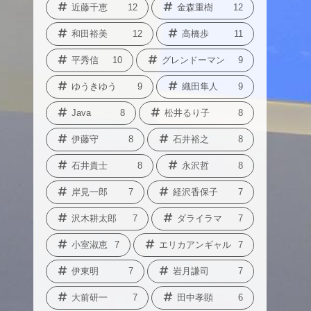
近藤千恵
12
金森重樹
12
和田裕美
12
高橋歩
11
平秀信
10
グレンドーマン
9
ゆうきゆう
9
織田隼人
9
Java
8
松井るり子
8
伊藤守
8
石井裕之
8
石井貴士
8
永沢哲
8
岸見一郎
7
経沢香保子
7
沢木耕太郎
7
ダライラマ
7
小室淑恵
7
エリカアンギャル
7
伊東明
7
岩月謙司
7
大前研一
7
田中孝顕
6