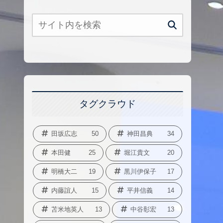
タグクラウド
田坂広志
50
神田昌典
34
本田健
25
堀江貴文
20
明橋大二
19
黒川伊保子
17
内藤誼人
15
平井信義
14
苫米地英人
13
中谷彰宏
13