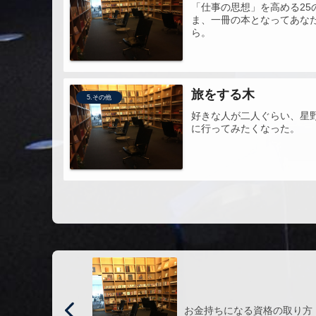
「仕事の思想」を高める2
ま、一冊の本となってあな
ら。
旅をする木
5.その他
好きな人が二人ぐらい、星
に行ってみたくなった。
お金持ちになる資格の取り方