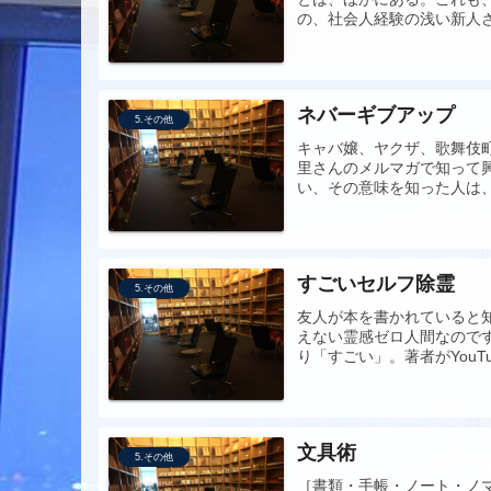
の、社会人経験の浅い新人
ネバーギブアップ
5.その他
キャバ嬢、ヤクザ、歌舞伎町
里さんのメルマガで知って
い、その意味を知った人は、
すごいセルフ除霊
5.その他
友人が本を書かれていると
えない霊感ゼロ人間なので
り「すごい」。著者がYouT
文具術
5.その他
［書類・手帳・ノート・ノ