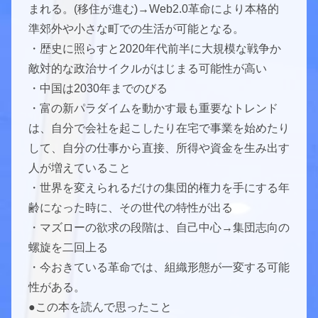
まれる。(移住が進む)→Web2.0革命により本格的
準郊外や小さな町での生活が可能となる。
・歴史に照らすと2020年代前半に大規模な戦争か
敵対的な政治サイクルがはじまる可能性が高い
・中国は2030年までのびる
・富の新パラダイムを動かす最も重要なトレンド
は、自分で会社を起こしたり在宅で事業を始めたり
して、自分の仕事から直接、所得や資金を生み出す
人が増えていること
・世界を変えられるだけの集団的権力を手にする年
齢になった時に、その世代の特性が出る
・マズローの欲求の段階は、自己中心→集団志向の
螺旋を二回上る
・今おきている革命では、組織形態が一変する可能
性がある。
●この本を読んで思ったこと