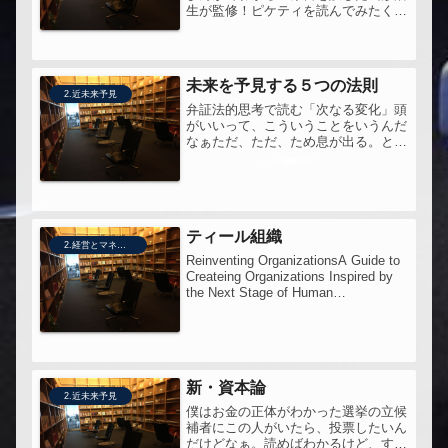
生が監修！ピケティを読んでみたく
て。原書の訳本は700ページくらいと
ちょっとハードルが高そうなのでまず
はまんがで。まずはこれで十分か
も。・国際レベルでも国内レベルで
未来を予見する５つの法則
も、...
2.近未来予見
弁証法的思考で読む「次なる変化」頭
がいいって、こういうことをいうんだ
なぁただ、ただ、ため息が出る。とり
わけ、最後に書かれている内容、この
5つの法則を適用して導き出される
「これから起こる12のパラダイム転
換」は、必見。
ティール組織
2.経営とマネジメント
Reinventing OrganizationsA Guide to
Createing Organizations Inspired by
the Next Stage of Human
consciousnessマネジメントの常識を
覆...
新・資本論
2.近未来予見
僕はお金の正体がわかった選挙の立候
補者にこの人がいたら、投票したいん
だけどなぁ。読めばわかるけど、すご