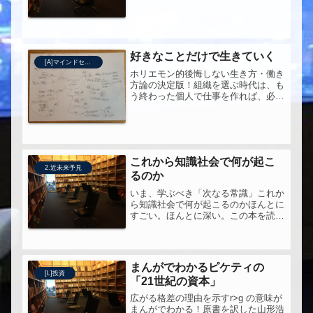
とPhotoReading。引用されていたデ
カメロンを読んでみたくなった。歴史
に学びたい。
好きなことだけで生きていく
[A]マインドセット
ホリエモン的後悔しない生き方・働き
方論の決定版！組織を選ぶ時代は、も
う終わった個人で仕事を作れば、必ず
稼げる！HIUって、ホリエモンと月一
接点もてるのかー。これすごい。いつ
の間にこんなのあったんだ。私の中に
インストールしたいマインドセット
は...
これから知識社会で何が起こ
2.近未来予見
るのか
いま、学ぶべき「次なる常識」これか
ら知識社会で何が起こるのかほんとに
すごい。ほんとに深い。この本を読む
ことは、タイムマシンに乗るようなも
の、だと思う。
まんがでわかるピケティの
[L]投資
「21世紀の資本」
広がる格差の理由を示すr>g の意味が
まんがでわかる！原書を訳した山形浩