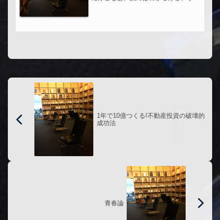
くまともな感覚の持ち主だ。私は、こ
の人のことを理解できない人のこと
を、理解できない。
1年で10億つくる!不動産投資の破壊的
成功法
青春論