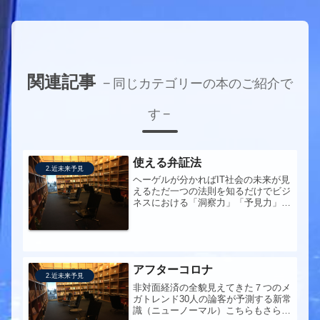
関連記事
同じカテゴリーの本のご紹介で
す
使える弁証法
2.近未来予見
ヘーゲルが分かればIT社会の未来が見
えるただ一つの法則を知るだけでビジ
ネスにおける「洞察力」「予見力」
「対話力」が身につく【送料無料】使
える弁証法何度も読みかえしたい一
冊。マーケターや投資家、政治家など
は、とくに目を通すべきだろう。
アフターコロナ
2.近未来予見
非対面経済の全貌見えてきた７つのメ
ガトレンド30人の論客が予測する新常
識（ニューノーマル）こちらもさらっ