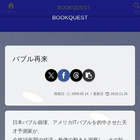
良書との出会いが、人生を変える
BOOKQUEST
ホーム
検索
BOOKQUEST
バブル再来
2009.05.14
2016.11.26
日本バブル崩壊、アメリカITバブルを的中させた天
才予測家が、
今後15年間の経済・株価の動きを洞察し、その対