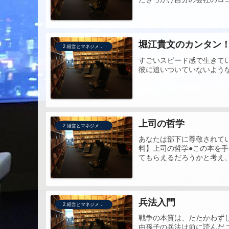
堀江貴文のカンタン！
2.経営とマネジメント
すごいスピード感で生きて
彼に追いついていないよう
上司の哲学
2.経営とマネジメント
あなたは部下に尊敬されて
料】上司の哲学●この本を
てもらえるだろうかと考え、
兵法入門
2.経営とマネジメント
戦争の本質は、たたかわず
由孫子の兵法は前に読んだ