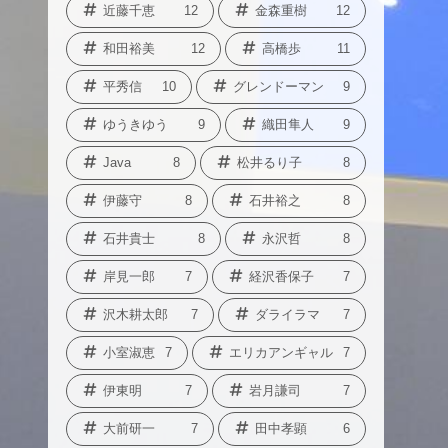
近藤千恵
12
金森重樹
12
和田裕美
12
高橋歩
11
平秀信
10
グレンドーマン
9
ゆうきゆう
9
織田隼人
9
Java
8
松井るり子
8
伊藤守
8
石井裕之
8
石井貴士
8
永沢哲
8
岸見一郎
7
経沢香保子
7
沢木耕太郎
7
ダライラマ
7
小室淑恵
7
エリカアンギャル
7
伊東明
7
岩月謙司
7
大前研一
7
田中孝顕
6