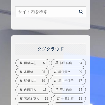
タグクラウド
田坂広志
50
神田昌典
34
本田健
25
堀江貴文
20
明橋大二
19
黒川伊保子
17
内藤誼人
15
平井信義
14
苫米地英人
13
中谷彰宏
13