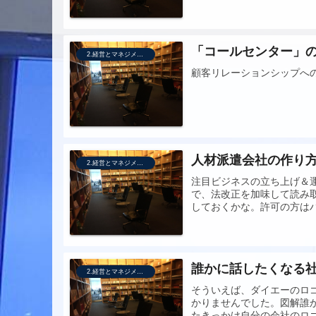
「コールセンター」
2.経営とマネジメント
顧客リレーションシップへの
人材派遣会社の作り
2.経営とマネジメント
注目ビジネスの立ち上げ＆
で、法改正を加味して読み
しておくかな。許可の方は
誰かに話したくなる
2.経営とマネジメント
そういえば、ダイエーのロ
かりませんでした。図解誰
たきっかけ自分の会社のロゴ