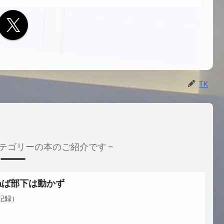
TK
テゴリーの本のご紹介です
ねば部下は動かず
記録）