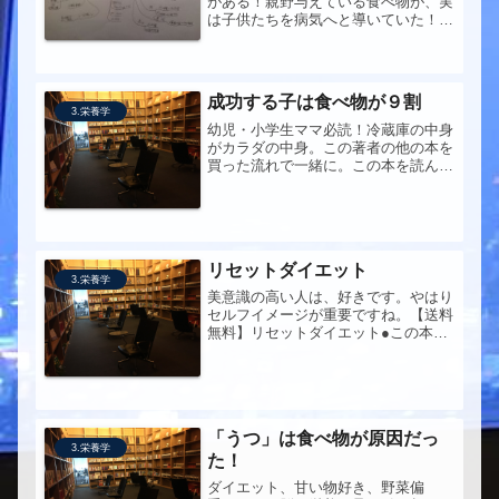
がある！親野与えている食べ物が、実
は子供たちを病気へと導いていた！話
題騒然、『常識破りの健康革命』＜乳
幼児編＞○問い子どもたちに日常的に
与えているもので避けた方がよいもの
はあるのか食べ合わせ他は、Mr.Xか...
成功する子は食べ物が９割
3.栄養学
幼児・小学生ママ必読！冷蔵庫の中身
がカラダの中身。この著者の他の本を
買った流れで一緒に。この本を読んで
改めて、母に対する感謝の思いに溢れ
た。今まで自分が食事のことに全く無
頓着でも健康でいられたのは、母が作
ってくれた環境のおかげなのだという
こ...
リセットダイエット
3.栄養学
美意識の高い人は、好きです。やはり
セルフイメージが重要ですね。【送料
無料】リセットダイエット●この本を
手に取ったきっかけいつも、手に取る
本は直感に任せています。なぜでしょ
うか、今日はこの本に手が向かいまし
た。というか実は・・・最近、太って
き...
「うつ」は食べ物が原因だっ
3.栄養学
た！
ダイエット、甘い物好き、野菜偏