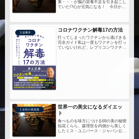
重・・・が脳の栄養不足を引き起こし
ていた!?心が元気になる！ 今日から
できる最新栄養医学前回と同じ著者の
本をもう一冊。確かに、うつと診断さ
れる人の何割かは、じつはうつじゃな
いかもしれないと思う。
コロナワクチン解毒17の方法
3.栄養学
打ってしまったワクチンから逃げきる
完全ガイド私は一度もワクチンを打っ
ていないけれど、レプリコンワクチン
のシェディングについて恐怖を感じ
て、その対策として何かないかと読ん
でみた。ワクチン接種者からそのよう
な病態代謝物が排泄され、これに反応
する...
世界一の美女になるダイエッ
1.女性の美意識
ト
食べものを味方につける68の美の秘密
知花くらら、森理世を内側から美しく
したミス・ユニバース・ジャパン公式
栄養コンサルタントがはじめて明かす