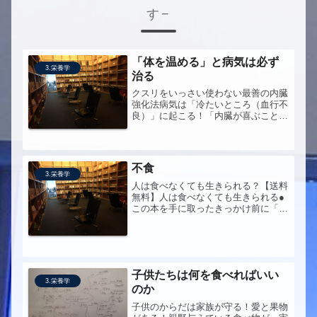
す
「体を温める」と病気は必ず
3.栄養学
治る
クスリをいっさい使わない最善の内臓
強化法病気は「冷たいところ（血行不
良）」に起こる！「内臓が喜ぶこと」
をなぜ、しないのか！ありがとう、温
熱療法Xから学んでいることと、同じ
話しがかかれている感じで。生姜紅
茶、はじめてみようかな。
不食
3.栄養学
人は食べなくても生きられる？【送料
無料】人は食べなくても生きられる●
この本を手に取ったきっかけ前に「断
眠」（眠りを断つ）という本を読ん
で、興味もちました。今度は「不食」
（食べない）読みたくなるじゃないで
すか。●この本へ問うことエンターテ
イメ...
子供たちは何を食べればいい
3.栄養学
のか
子供のからだは家族が守る！愛と果物