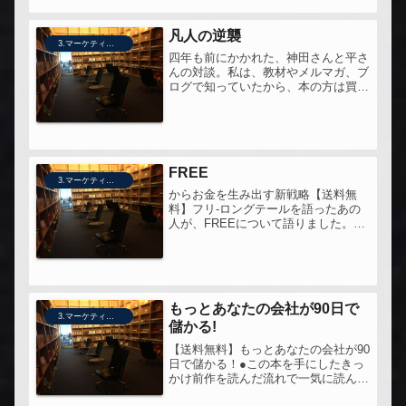
知ったのも、すべて同じ、あるひと
つ...
凡人の逆襲
3.マーケティング
四年も前にかかれた、神田さんと平さ
んの対談。私は、教材やメルマガ、ブ
ログで知っていたから、本の方は買っ
ていなかったのですが、改めて読んで
みて、よかった。●この本を手に取っ
たきっかけ少し前に「凡人の野望」を
読んで、その前編を読みたくなった。
●...
FREE
3.マーケティング
からお金を生み出す新戦略【送料無
料】フリ-ロングテールを語ったあの
人が、FREEについて語りました。と
いうわけで、あちこちで話題になって
いたので、私も。
もっとあなたの会社が90日で
3.マーケティング
儲かる!
【送料無料】もっとあなたの会社が90
日で儲かる！●この本を手にしたきっ
かけ前作を読んだ流れで一気に読んで
みました。