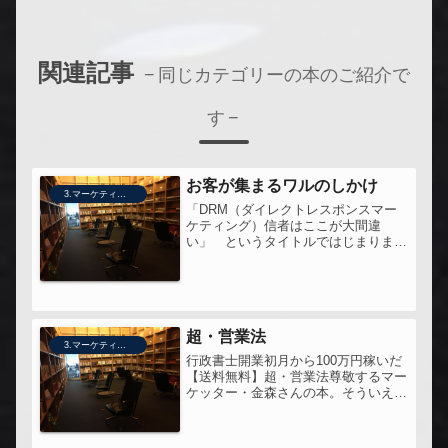
関連記事
同じカテゴリーの本のご紹介で
す
お客が集まるワルのしかけ
3.マーケティング
「DRM（ダイレクトレスポンスマー
ケティング）信者はここが大間違
い」 というタイトルではじまりま
す。【送料無料】お客が集まる！ワル
のしかけ●この本への問い以下３つに
ついて、ちょうど思っていた。 ・情
報が価値を失う時代であること ・メ
ディアミ...
超・営業法
3.マーケティング
行政書士開業初月から100万円稼いだ
【送料無料】超・営業法尊敬するマー
ケッター・金森さんの本。そういえ
ば、5,6年ぐらい前だったかな。金森
さんを知ったのも、田坂広志さんを知
ったのも、トレンダーズの経沢さんを