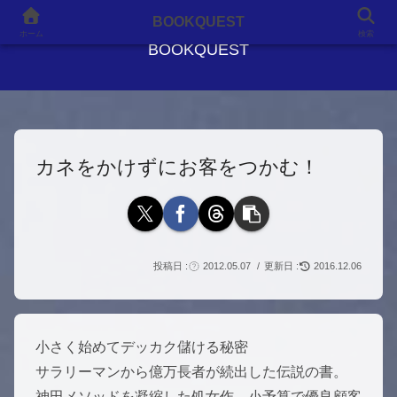
良書との出会いが、人生を変える
BOOKQUEST
ホーム
検索
BOOKQUEST
カネをかけずにお客をつかむ！
2012.05.07
2016.12.06
小さく始めてデッカク儲ける秘密
サラリーマンから億万長者が続出した伝説の書。
神田メソッドを凝縮した処女作 小予算で優良顧客