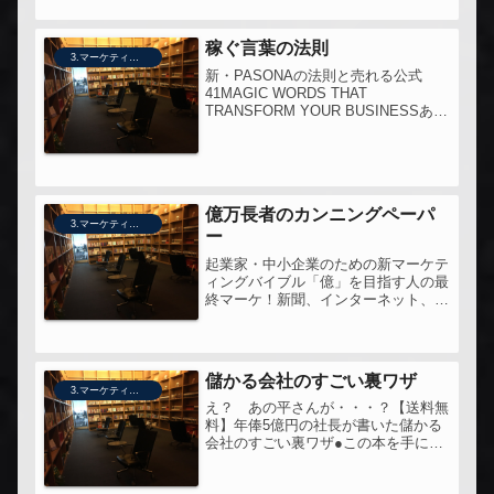
稼ぐ言葉の法則
3.マーケティング
新・PASONAの法則と売れる公式
41MAGIC WORDS THAT
TRANSFORM YOUR BUSINESSあな
たは貧す人稼ぐ人どっち？20年のコン
サル実績！「日本一のマーケッター」
が待望の「売れる公式41」を初公開！
あのPASO...
億万長者のカンニングペーパ
3.マーケティング
ー
起業家・中小企業のための新マーケテ
ィングバイブル「億」を目指す人の最
終マーケ！新聞、インターネット、書
籍、セミナー、情報教材・・・今すぐ
すべてを捨ててください。【送料無
料】億万長者のカンニングペーパーウ
ォッチしている平さんの弟子の本とい
儲かる会社のすごい裏ワザ
うこ...
3.マーケティング
え？ あの平さんが・・・？【送料無
料】年俸5億円の社長が書いた儲かる
会社のすごい裏ワザ●この本を手にし
たきっかけ先生の本なので。●この本
への問い今度はどこまで明かされるの