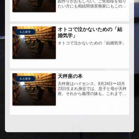
図作りがおもしろい。ご先祖様を知り
たい方にも相続関係実務家にもこの一
冊。引き続き、家系図・戸籍関連。
オトコで泣かないための「結
4.占星学
婚気学」
オトコで泣かないための「結婚気学」
天秤座の本
4.占星学
天秤座はハイセンス。9月24日〜10月
23日生まれ身近では、息子と母が天秤
座。それから義理の妹も。これまでに
読んだ蟹座、双子座に続いてシリーズ
三冊目。母と私、母と二人の兄との関
係という視点でも読んでみて、ちょっ
と興味深い内容だった。かなり実...