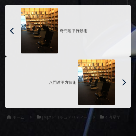
奇門遁甲行動術
八門遁甲方位術
ホーム
[M]スピリチュアリティー
4.占星学