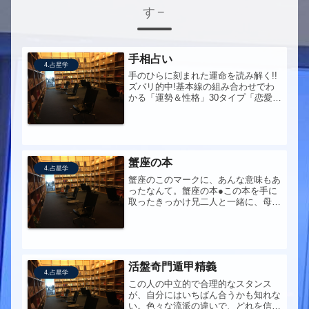
す
手相占い
4.占星学
手のひらに刻まれた運命を読み解く!!
ズバリ的中!基本線の組み合わせでわ
かる「運勢＆性格」30タイプ「恋愛・
結婚運」「仕事運」をピタリと当てる
実例解説
蟹座の本
4.占星学
蟹座のこのマークに、あんな意味もあ
ったなんて。蟹座の本●この本を手に
取ったきっかけ兄二人と一緒に、母か
ら私たち兄弟三人にプレゼントされ
た。うちの母、本好きなんです。私は
たぶん母の本好きが、似たんですね。
●この本への問いはたして私の性格分
析は...
活盤奇門遁甲精義
4.占星学
この人の中立的で合理的なスタンス
が、自分にはいちばん合うかも知れな
い。色々な流派の違いで、どれを信じ