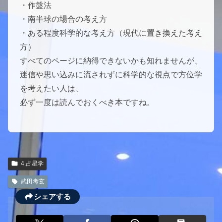
・作盤法
・南半球の場合の考え方
・ある程度科学的な考え方（現代に置き換えた考え
方）
すべてのページに納得できないかも知れませんが、
迷信や思い込みに流されずに科学的な視点で方位学
を考えたい人は、
必ず一度は読んでおくべき本ですね。
4.占星学
武田考玄
シェアする