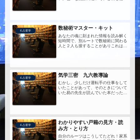
てよいのかわからない人は、まずこの
人の書籍で、全体を俯瞰するとよいだ
ろう。そろそろ、自分も重要な方位を
考えるときには、挨星法ではなく、ち
ゃん...
数秘術マスター・キット
4.占星学
あなたの魂に刻まれた情報を読み解く
短時間で、別ルートで数秘術に関わる
人と２人も接することがありこれは何
かあるのかなと手にしてみた。四柱や
算命学のそれと、少し似ている印象。
年柱と月柱と日柱、そして画数から五
行バランスを見る姓名。それの西洋版
と...
気学三密 九六教導論
4.占星学
むかし、少しだけ運転手の仕事をして
いたことがあって、そのときについて
いた易の先生が読んでいた本だったと
記憶している。気学を学んでたこと
が、ある。Amazonでは買えない、
ISBNなしの本。神保町の古本屋か、
出版元から直接手にいれるしかない
よ...
わかりやすい戸籍の見方・読
4.占星学
み方・とり方
自分のルーツはこうしてたどれ！家系