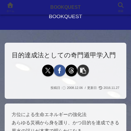
良書との出会いが、人生を変える
BOOKQUEST
ホーム
検索
BOOKQUEST
目的達成法としての奇門遁甲学入門
2008.12.06
2016.11.27
方位による生命エネルギーの強化法
あらゆる災禍から身を護り、かつ目的を達成できる
風水の誤りが本書で明らかになる