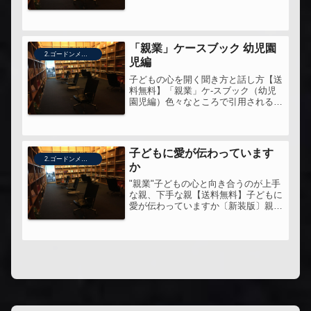
Training の本を読んでみた。
「親業」ケースブック 幼児園
2.ゴードンメソッド・親業
児編
子どもの心を開く聞き方と話し方【送
料無料】「親業」ケ-スブック（幼児
園児編）色々なところで引用される親
業。前からずっと気になっていて、よ
うやく手にとってみた。
子どもに愛が伝わっています
2.ゴードンメソッド・親業
か
"親業"子どもの心と向き合うのが上手
な親、下手な親【送料無料】子どもに
愛が伝わっていますか〔新装版〕親業
のガイドライン的な一冊。平井信義さ
んを引用していたり加藤諦三さんが帯
を書いていたり、つながってるんだな
ーという感じ。