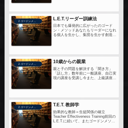
みます。読むたびに発見あり、そして
大きな反省ありという、深みのある一
冊。
L.E.T.リーダー訓練法
2.ゴードンメソッド・親業
日本でも爆発的に広がったのゴード
ン・メソッドあなたもリーダーになれ
る個人を生かし、集団を生かす創造的
自信がつく自己開発法コミュニケーシ
ョンスキルとかアサーティブコミュニ
ケーションについて考えるとき、トマ
ス・ゴードンの「ゴードンメソッド」
はと...
10歳からの親業
2.ゴードンメソッド・親業
親と子の問題を解決する「聞き方」
「話し方」数年前に一般講座、自己実
現の講座を受講し今また、上級講座を
受講しているところ。ちょうど娘もも
うすぐ10歳なので、手にとってみた。
いつ読んでも、何度読み返しても発見
がある。親業とは子どもを操作するた
め...
T.E.T. 教師学
2.ゴードンメソッド・親業
効果的な教師＝生徒関係の確立
Teacher Effectiveness Training前回の
L.E.T.に続いて、またゴードンメソッ
ドの一つ、Teacher Effectiveness