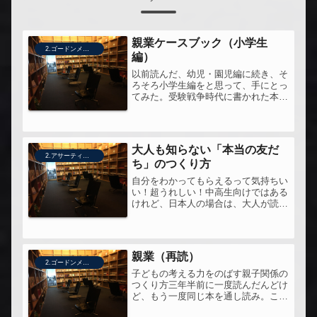
親業ケースブック（小学生
2.ゴードンメソッド・親業
編）
以前読んだ、幼児・園児編に続き、そ
ろそろ小学生編をと思って、手にとっ
てみた。受験戦争時代に書かれた本な
ので、現代の多くの家庭がかかえてい
る課題からみると、事例がやや古い感
じがするのは、仕方がない。でも、本
質的なところは、現代でも何もかわら
大人も知らない「本当の友だ
な...
2.アサーティブネス
ち」のつくり方
自分をわかってもらえるって気持ちい
い！超うれしい！中高生向けではある
けれど、日本人の場合は、大人が読ん
でも十分に価値のある一冊。親業関連
のセミナー帰りに手に取った一冊。と
くにアサーティブコミュニケーション
について考えるのに、よくまとまった
親業（再読）
一...
2.ゴードンメソッド・親業
子どもの考える力をのばす親子関係の
つくり方三年半前に一度読んだんどけ
ど、もう一度同じ本を通し読み。この
本は教科書なので、何度も繰り返し読