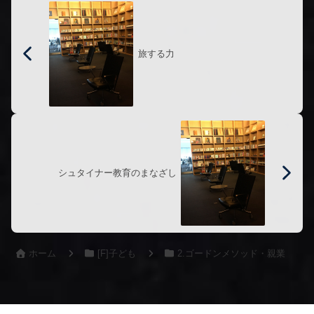
旅する力
シュタイナー教育のまなざし
ホーム
[F]子ども
2.ゴードンメソッド・親業