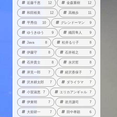
近藤千恵
12
金森重樹
12
和田裕美
12
高橋歩
11
平秀信
10
グレンドーマン
9
ゆうきゆう
9
織田隼人
9
Java
8
松井るり子
8
伊藤守
8
石井裕之
8
石井貴士
8
永沢哲
8
岸見一郎
7
経沢香保子
7
沢木耕太郎
7
ダライラマ
7
小室淑恵
7
エリカアンギャル
7
伊東明
7
岩月謙司
7
大前研一
7
田中孝顕
6