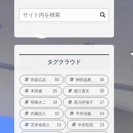
タグクラウド
田坂広志
50
神田昌典
34
本田健
25
堀江貴文
20
明橋大二
19
黒川伊保子
17
内藤誼人
15
平井信義
14
苫米地英人
13
中谷彰宏
13