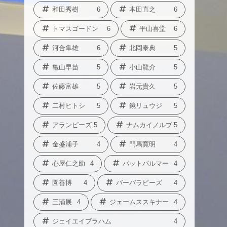
和田秀樹
6
本田直之
6
トマスゴードン
6
平山喜堂
6
河合隼雄
6
北岡泰典
5
亀山早苗
5
小山龍介
5
佐藤富雄
5
岩元貴久
5
二村ヒトシ
5
鏡リュウジ
5
アランピーズ
5
ナムカイノルブ
5
金盛浦子
4
門馬寛明
4
心屋仁之助
4
パットパルマー
4
園善博
4
バーバラピーズ
4
三浦展
4
ジェームススキナー
4
ジェイエイブラハム
4