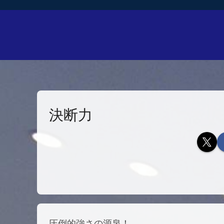
決断力
圧倒的強さの源泉！