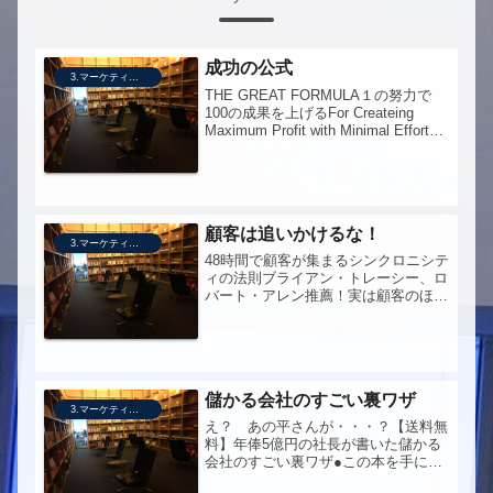
成功の公式
3.マーケティング
THE GREAT FORMULA１の努力で
100の成果を上げるFor Createing
Maximum Profit with Minimal Effortマ
ークジョイナーという名前を知ったの
は10年くらい前だったか。書店で久々
にこの名...
顧客は追いかけるな！
3.マーケティング
48時間で顧客が集まるシンクロニシテ
ィの法則ブライアン・トレーシー、ロ
バート・アレン推薦！実は顧客のほう
があなたを探している。あなたは灯台
であり、顧客は船である。あなたがた
だそこに立って強い光を放てば、顧客
は自然と集まってくる。【送料無
料】...
儲かる会社のすごい裏ワザ
3.マーケティング
え？ あの平さんが・・・？【送料無
料】年俸5億円の社長が書いた儲かる
会社のすごい裏ワザ●この本を手にし
たきっかけ先生の本なので。●この本