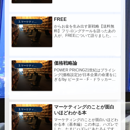
への問い今度はどこまで明かされるの
か？有料商材を販売している人の書籍
を読むことで、有料商材の価値やノウ
ハ...
FREE
3.マーケティング
からお金を生み出す新戦略【送料無
料】フリ-ロングテールを語ったあの
人が、FREEについて語りました。と
いうわけで、あちこちで話題になって
いたので、私も。
価格戦略論
3.マーケティング
POWER PRICING21世紀はプライシ
ング(価格設定)が日本企業の命運をに
ぎる!by ピーター・F・ドラッカー
【送料無料】価格戦略論How
managing price transform the bottom
lineハーバードビジ...
マーケティングのことが面白
3.マーケティング
いほどわかる本
マーケティングのことが面白いほどわ
かる本（基本編）この本は、ハズレで
した。たまにハズレにあたるんです