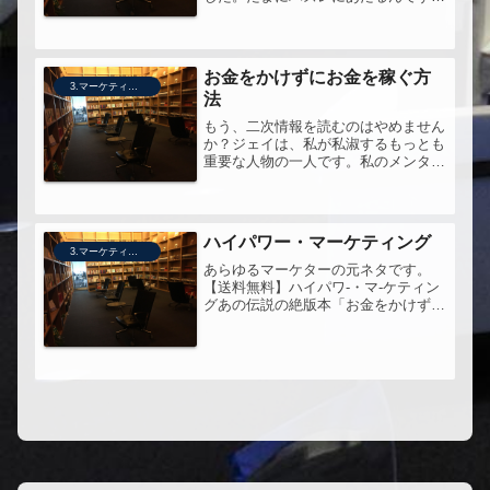
ね。何もいうことはありません。
お金をかけずにお金を稼ぐ方
3.マーケティング
法
もう、二次情報を読むのはやめません
か？ジェイは、私が私淑するもっとも
重要な人物の一人です。私のメンター
の先生とかいう、考えられないレベル
の先生です。久々に読み返しました。
ハイパワー・マーケティング
3.マーケティング
あらゆるマーケターの元ネタです。
【送料無料】ハイパワ-・マ-ケティン
グあの伝説の絶版本「お金をかけず
に...」がここによみがえりました。あ
あ、できることなら再販しないでほし
かったなぁと思う一冊。監訳者の金森
さんも、私が個人的に(勝手に)先生...