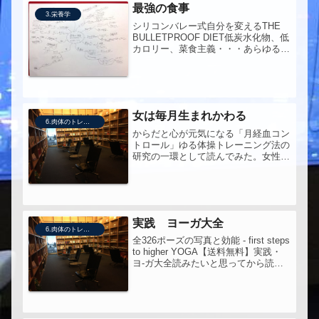
最強の食事
3.栄養学
シリコンバレー式自分を変えるTHE
BULLETPROOF DIET低炭水化物、低
カロリー、菜食主義・・・あらゆる食
事法の「痩せる効果」「健康効果」
「頭をよくする効果」を全て検証!IQ
を20ポイント上げ、集中力を激増させ
た驚異の食事!
女は毎月生まれかわる
6.肉体のトレーニング
からだと心が元気になる「月経血コン
トロール」ゆる体操トレーニング法の
研究の一環として読んでみた。女性で
はない自分にはよくわからないけど、
「月経血のコントロール」というのが
できるという話。着物生活、よさそう
だけど、安い普段着でいくらぐらいす
る...
実践 ヨーガ大全
6.肉体のトレーニング
全326ポーズの写真と効能 - first steps
to higher YOGA【送料無料】実践・
ヨ-ガ大全読みたいと思ってから読む
までに15年もかかってしまった。もっ
とも当時はこの本のタイトルは「魂の
科学 実践編」だったような気がす
る...