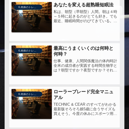
あなたを変える超熟睡短眠法
6.肉体のトレーニング
私は、朝型（早朝型）人間。朝は４時
～５時に起きるのがとても好き。でも
最近、睡眠時間がのびてきている。で
も、我慢はしたくない。短眠とは我慢
するものなんだろうか？集中力を落と
さずに短眠になることが可能なのか？
眠りを深くする為に、医学的なor栄
養...
最高にうまくいくのは何時と
6.肉体のトレーニング
何時？
仕事、健康、人間関係魔法の体内時計
全米の成功者が実践する時間生物学と
は？朝型ですか？夜型ですか？それと
も...【送料無料】最高にうまくいくの
は何時と何時？時間生物学、ききなれ
ない言葉だけど、医療や薬効について
も影響のあるこのメカニズム、知っ...
ローラーブレード完全マニュ
6.肉体のトレーニング
アル
TECHNIC & CEAR のすべてがわかる
最新版そろそろ娘5歳に合うサイズも
買えそう。今度の休みにスポーツ用品
店に行ってみようと思う。この本は、
10年以上前、駅まで歩く距離が長いの
に辟易して、通勤にインラインスケー