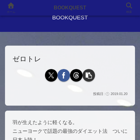
良書との出会いが、人生を変える
BOOKQUEST
ホーム
検索
BOOKQUEST
ゼロトレ
2019.01.20
羽が生えたように軽くなる。
ニューヨークで話題の最強のダイエット法 ついに
日本上陸！