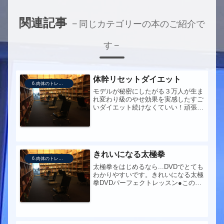
関連記事
同じカテゴリーの本のご紹介で
す
体幹リセットダイエット
6.肉体のトレーニング
モデルが秘密にしたがる３万人が生ま
れ変わり級のやせ効果を実感したすご
いダイエット続けなくていい！頑張ら
なくていい！ぽっこり下腹 極太も
も でか尻だってたちまち解消！２カ
月続ければモデル体幹が完成するの
で、やめても差し支えありません。
「元に戻...
きれいになる太極拳
6.肉体のトレーニング
太極拳をはじめるなら...DVDでとても
わかりやすいです。きれいになる太極
拳DVDパーフェクトレッスン●この本
への問いずっとやりたかった太極拳を
学びたい！習いに行くまでの余裕がな
い（ジムのコースの時間が合わない）
ので、独学でできるなら、やっ...