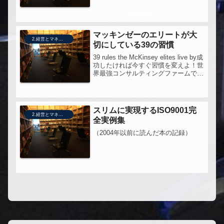
マッキンゼーのエリートが大
2.経営とマネジメント
切にしている39の習慣
39 rules the McKinsey elites live by成
功したければ今すぐ習慣を変えよ！世
界最強コンサルティングファームで実
践されている「今日からできる」シン
プル習慣これで人生が変わる！仕事の
スピードを上げる必要があり、久...
スリムに実現するISO9001完
2.経営とマネジメント
全実例集
（2004年以前に読んだ本の記録）