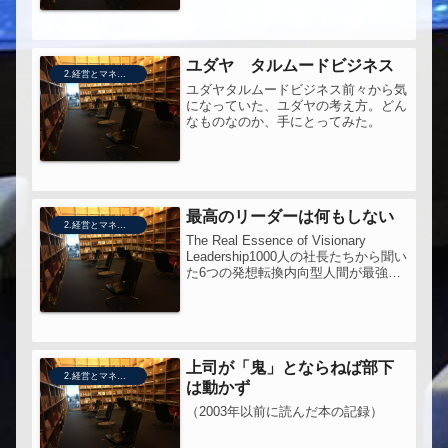
くて。
ユダヤ タルムードビジネス
2.経営とマネジメント
ユダヤタルムードビジネス前々から気
になっていた、ユダヤの考え方。どん
なものなのか、手にとってみた。
最高のリーダーは何もしない
2.経営とマネジメント
The Real Essence of Visionary
Leadership1000人の社長たちから聞い
た6つの発想転換内向型人間が最強の
チームをつくる！「経営者・管理職」
から「チームリーダー」まで役立つ！
⚫︎ビジョン型リーダーシップの...
上司が「鬼」とならねば部下
2.経営とマネジメント
は動かず
（2003年以前に読んだ本の記録）