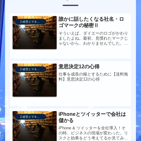
誰かに話したくなる社名・ロ
2.経営とマネジメント
ゴマークの秘密Ⅱ
そういえば、ダイエーのロゴがかわり
ましたよね。最初、見慣れたマークじ
ゃないから、わかりませんでした。図
解誰かに話したくなる社名・ロゴマー
クの秘密（2）●この本を手にしたき
っかけ自分の会社のロゴマークを考え
るために。●この本への問い日本の企
意思決定12の心得
業...
2.経営とマネジメント
仕事を成長の糧とするために【送料無
料】意思決定12の心得
iPhoneとツイッターで会社は
2.経営とマネジメント
儲かる
iPhone & ツイッターを全社導入！そ
の時、ビジネスの現場が変わった。リ
スクと効果をどう考えてるか見てみた