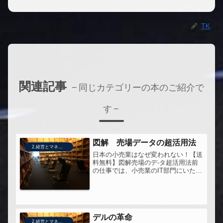
TK
関連記事
同じカテゴリーの本のご紹介で
す
図解 売場データの超活用法
2.経営とマネジメント
日本の小売業はなぜ変われない！【送
料無料】図解売場のデ-タ超活用法前
の仕事では、小売業のIT部門にいた。
だけど当時は、職種としてのＩＴを選
んでいただけで、その業界のビジネス
には全く興味がなかった。でも、その
業界から離れることを決め、ＩＴか
ら...
デルの革命
2.経営とマネジメント