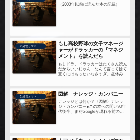
（2003年以前に読んだ本の記録）
もし高校野球の女子マネージ
2.経営とマネジメント
ャーがドラッカーの『マネジ
メント』を読んだら
もしドラ。ドラッカーはたくさん読ん
だからいいじゃん...なんて言って捨て
置くにはもったいなさすぎ。昼休みに
職場の机で、移動の電車の中で、涙が
出てきて困った。なきました。文学的
にどうかとか描写どうかとか批判する
図解 ナレッジ・カンパニー
んじゃなくて、これは、そもそも「...
2.経営とマネジメント
ナレッジとは何か？〈図解〉ナレッ
ジ・カンパニー●この本への問い90年
代後半、まだGoogleが現れる前の、
Web2.0という言葉がない時代、ナレ
ッジマネジメントはどこに向かってい
たのか？