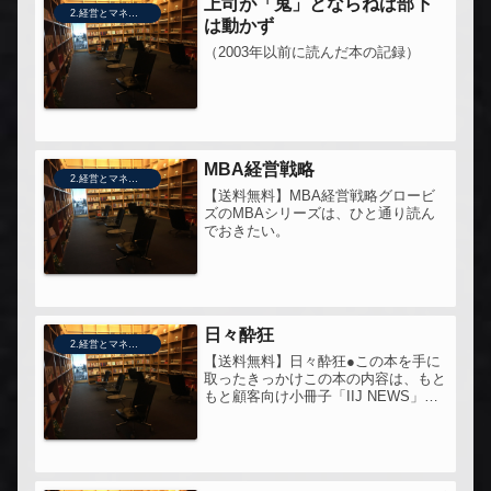
上司が「鬼」とならねば部下
2.経営とマネジメント
は動かず
（2003年以前に読んだ本の記録）
MBA経営戦略
2.経営とマネジメント
【送料無料】MBA経営戦略グロービ
ズのMBAシリーズは、ひと通り読ん
でおきたい。
日々酔狂
2.経営とマネジメント
【送料無料】日々酔狂●この本を手に
取ったきっかけこの本の内容は、もと
もと顧客向け小冊子「IIJ NEWS」に
載っていたものを編集しています。私
も某企業のエンジニアをしていた時、
IIJさんにお世話になっていたので、
この「IIJ NEWS」すご...