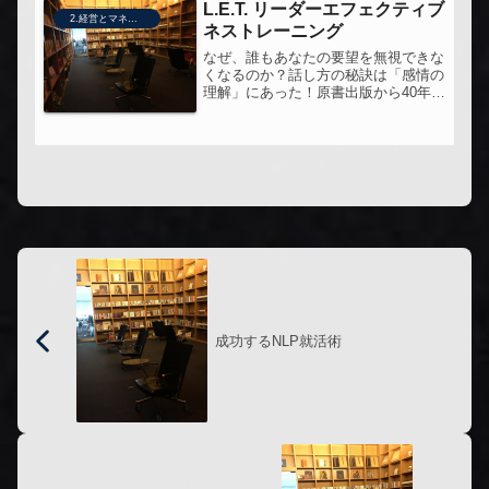
L.E.T. リーダーエフェクティブ
2.経営とマネジメント
ネストレーニング
なぜ、誰もあなたの要望を無視できな
くなるのか？話し方の秘訣は「感情の
理解」にあった！原書出版から40年以
上が経つ今もなお世界中で使用されて
いるコミュニケーションスキル10年以
上前に学んだゴードンモデルを、もう
一度セミナーで学びなおしている。...
成功するNLP就活術